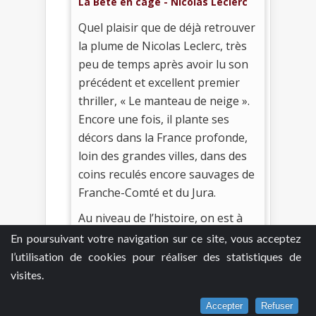
La Bête en cage - Nicolas Leclerc
Quel plaisir que de déjà retrouver
la plume de Nicolas Leclerc, très
peu de temps après avoir lu son
précédent et excellent premier
thriller, « Le manteau de neige ».
Encore une fois, il plante ses
décors dans la France profonde,
loin des grandes villes, dans des
coins reculés encore sauvages de
Franche-Comté et du Jura.
Au niveau de l’histoire, on est à
mille lieues de sa précédente
En poursuivant votre navigation sur ce site, vous acceptez
puisque le côté fantastique a
l’utilisation de cookies pour réaliser des statistiques de
complètement disparu. Cela
visites.
prouve qu’il s’agit d’un auteur doté
Accepter
Refuser
d’un certain talent puisqu’il ne se