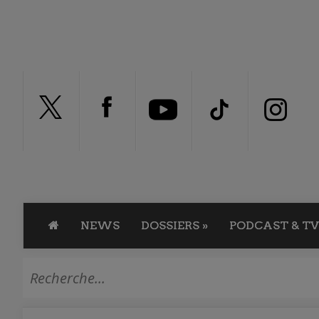
NEWS
DOSSIERS
»
PODCAST & TV