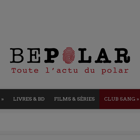
»
LIVRES & BD
FILMS & SÉRIES
CLUB SANG
»