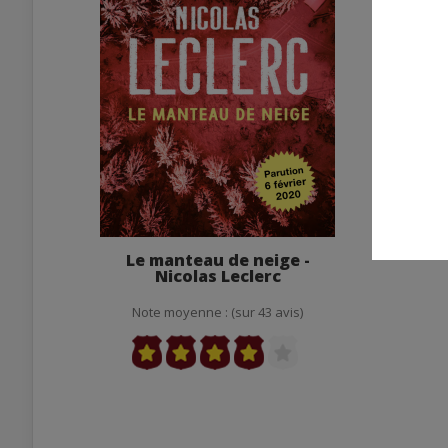
Le manteau de neige -
Nicolas Leclerc
Note moyenne : (sur 43 avis)