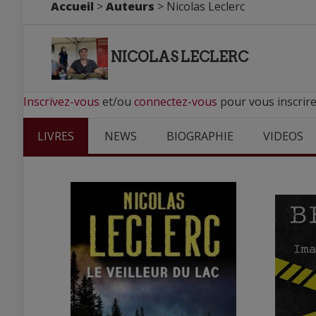
Accueil
>
Auteurs
> Nicolas Leclerc
NICOLAS LECLERC
Inscrivez-vous
et/ou
connectez-vous
pour vous inscrire
LIVRES
NEWS
BIOGRAPHIE
VIDEOS