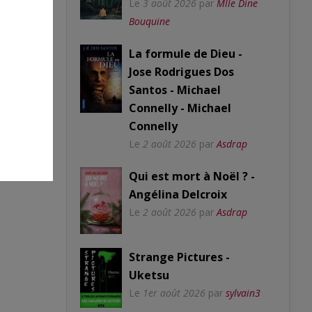
Le
3 août 2026
par
Mlle Dine
Bouquine
La formule de Dieu -
Jose Rodrigues Dos
Santos - Michael
Connelly - Michael
Connelly
Le
2 août 2026
par
Asdrap
Qui est mort à Noël ? -
Angélina Delcroix
Le
2 août 2026
par
Asdrap
Strange Pictures -
Uketsu
Le
1er août 2026
par
sylvain3