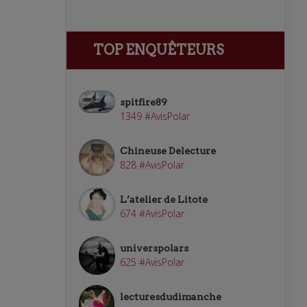
TOP ENQUÊTEURS
spitfire89
1349 #AvisPolar
Chineuse Delecture
828 #AvisPolar
L’atelier de Litote
674 #AvisPolar
universpolars
625 #AvisPolar
lecturesdudimanche