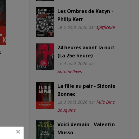
Les Ombres de Katyn -
Philip Kerr
Le
5 août 2026
par
spitfire89
24 heures avant la nuit
s
(La 25e heure)
Le
4 août 2026
par
AntoineRives
La fille au pair - Sidonie
Bonnec
Le
3 août 2026
par
Mlle Dine
Bouquine
Voici demain - Valentin
Musso