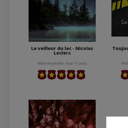
Le veilleur du lac - Nicolas
Toujou
Leclerc
Note moyenne : (sur 11 avis)
Not