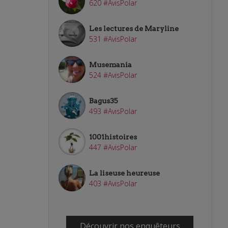
620 #AvisPolar
Les lectures de Maryline
531 #AvisPolar
Musemania
524 #AvisPolar
Bagus35
493 #AvisPolar
1001histoires
447 #AvisPolar
La liseuse heureuse
403 #AvisPolar
Découvrir nos enquêteurs