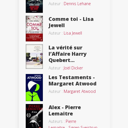
Auteur :
Dennis Lehane
Comme toi - Lisa
Jewell
Auteur :
Lisa Jewell
La vérité sur
l’Affaire Harry
Quebert...
Auteur :
Joël Dicker
Les Testaments -
Margaret Atwood
Auteur :
Margaret Atwood
Alex - Pierre
Lemaitre
Auteurs :
Pierre
Lemaitre
-
Søren Sveistrup