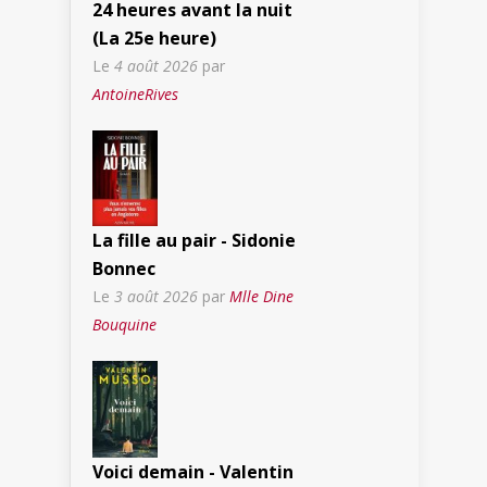
24 heures avant la nuit
(La 25e heure)
Le
4 août 2026
par
AntoineRives
La fille au pair - Sidonie
Bonnec
Le
3 août 2026
par
Mlle Dine
Bouquine
Voici demain - Valentin