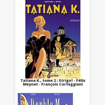
Tatiana K., tome 2 : Strigoï - Félix
Meynet - François Corteggiani