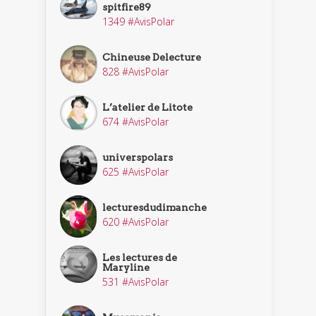
spitfire89
1349 #AvisPolar
Chineuse Delecture
828 #AvisPolar
L’atelier de Litote
674 #AvisPolar
universpolars
625 #AvisPolar
lecturesdudimanche
620 #AvisPolar
Les lectures de
Maryline
531 #AvisPolar