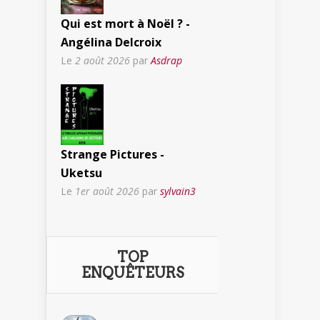
Qui est mort à Noël ? -
Angélina Delcroix
Le
2 août 2026
par
Asdrap
Strange Pictures -
Uketsu
Le
1er août 2026
par
sylvain3
TOP
ENQUÊTEURS