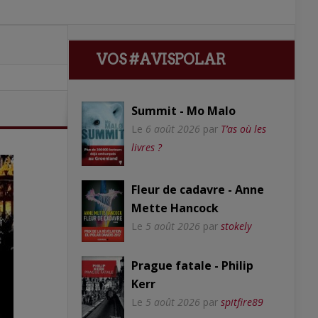
VOS #AVISPOLAR
Summit - Mo Malo
Le
6 août 2026
par
T’as où les
livres ?
Fleur de cadavre - Anne
Mette Hancock
Le
5 août 2026
par
stokely
Prague fatale - Philip
Kerr
Le
5 août 2026
par
spitfire89