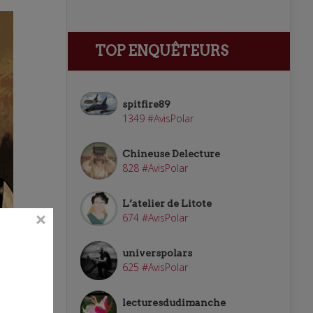
TOP ENQUÊTEURS
spitfire89
1349 #AvisPolar
Chineuse Delecture
828 #AvisPolar
L’atelier de Litote
674 #AvisPolar
universpolars
:
625 #AvisPolar
n -
lecturesdudimanche