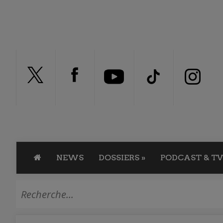
NEWS
DOSSIERS
»
PODCAST & TV