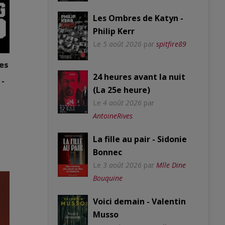
Les Ombres de Katyn -
Philip Kerr
Le
5 août 2026
par
spitfire89
es
24 heures avant la nuit
 -
(La 25e heure)
Le
4 août 2026
par
AntoineRives
La fille au pair - Sidonie
Bonnec
Le
3 août 2026
par
Mlle Dine
Bouquine
Voici demain - Valentin
Musso