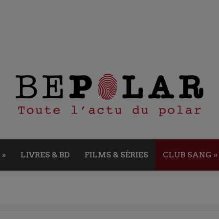
»
LIVRES & BD
FILMS & SÉRIES
CLUB SANG
»