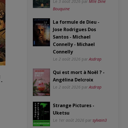
Le
3 août 2026
par
Mlle Dine
Bouquine
La formule de Dieu -
Jose Rodrigues Dos
Santos - Michael
Connelly - Michael
Connelly
Le
2 août 2026
par
Asdrap
:
Qui est mort à Noël ? -
t
Angélina Delcroix
 -
Le
2 août 2026
par
Asdrap
Strange Pictures -
Uketsu
Le
1er août 2026
par
sylvain3