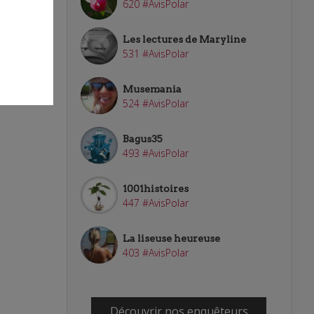
620 #AvisPolar
Les lectures de Maryline
531 #AvisPolar
Musemania
524 #AvisPolar
Bagus35
493 #AvisPolar
1001histoires
447 #AvisPolar
La liseuse heureuse
403 #AvisPolar
Découvrir nos enquêteurs