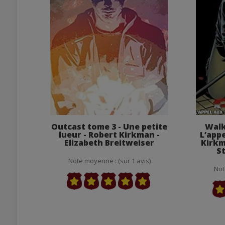
Outcast tome 3 - Une petite
Walk
lueur - Robert Kirkman -
L’app
Elizabeth Breitweiser
Kirkm
S
Note moyenne : (sur 1 avis)
Not