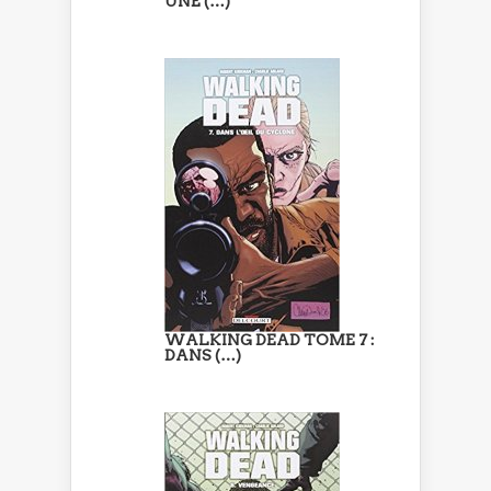
UNE (…)
WALKING DEAD TOME 7 :
DANS (…)