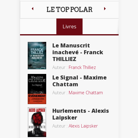
LE TOP POLAR
Livres
Le Manuscrit
inachevé - Franck
THILLIEZ
Auteur :
Franck Thilliez
Le Signal - Maxime
Chattam
Auteur :
Maxime Chattam
Hurlements - Alexis
Laipsker
Auteur :
Alexis Laipsker