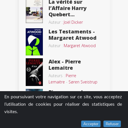
La vérité sur
l’Affaire Harry
Quebert...
Auteur :
Joël Dicker
Les Testaments -
Margaret Atwood
Auteur :
Margaret Atwood
Alex - Pierre
Lemaitre
Auteurs :
Pierre
Lemaitre
-
Søren Sveistrup
Bien connu des
En poursuivant votre navigation sur ce site, vous acceptez
services de police
l’utilisation de cookies pour réaliser des statistiques de
Auteur :
Dominique Manotti
visites.
Qui est mort à Noël
Accepter
Refuser