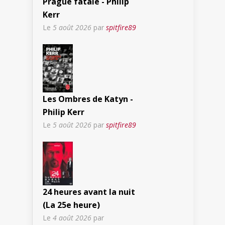
Prague fatale - Philip
Kerr
Le
5 août 2026
par
spitfire89
Les Ombres de Katyn -
Philip Kerr
Le
5 août 2026
par
spitfire89
24 heures avant la nuit
(La 25e heure)
Le
4 août 2026
par