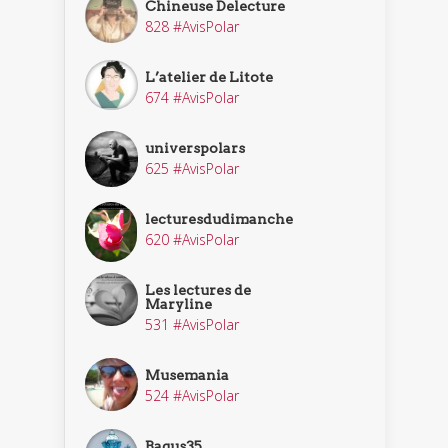
Chineuse Delecture
828 #AvisPolar
L’atelier de Litote
674 #AvisPolar
universpolars
625 #AvisPolar
lecturesdudimanche
620 #AvisPolar
Les lectures de
Maryline
531 #AvisPolar
Musemania
524 #AvisPolar
Bagus35