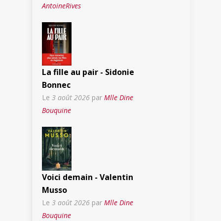
AntoineRives
La fille au pair - Sidonie
Bonnec
Le
3 août 2026
par
Mlle Dine
Bouquine
Voici demain - Valentin
Musso
Le
3 août 2026
par
Mlle Dine
Bouquine