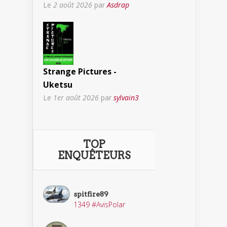
Le
2 août 2026
par
Asdrap
Strange Pictures -
Uketsu
Le
1er août 2026
par
sylvain3
TOP
ENQUÊTEURS
spitfire89
1349 #AvisPolar