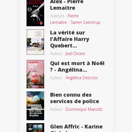
Alex - Pierre
Lemaitre
Auteurs :
Pierre
Lemaitre
-
Søren Sveistrup
La vérité sur
l’Affaire Harry
Quebert...
Auteur :
Joël Dicker
Qui est mort à Noël
? - Angélina...
Auteur :
Angélina Delcroix
Bien connu des
services de police
Auteur :
Dominique Manotti
Glen Affric - Karine