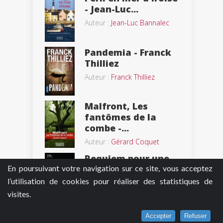
- Jean-Luc...
Auteur :
Jean-Luc Bannalec
Pandemia - Franck
Thilliez
Auteur :
Franck Thilliez
Malfront, Les
fantômes de la
combe -...
Auteur :
Gérard Coquet
Requiem pour une
En poursuivant votre navigation sur ce site, vous acceptez
République -
Thomas...
l’utilisation de cookies pour réaliser des statistiques de
visites.
Auteur :
Thomas Cantaloube
Labyrinthes -
Accepter
Refuser