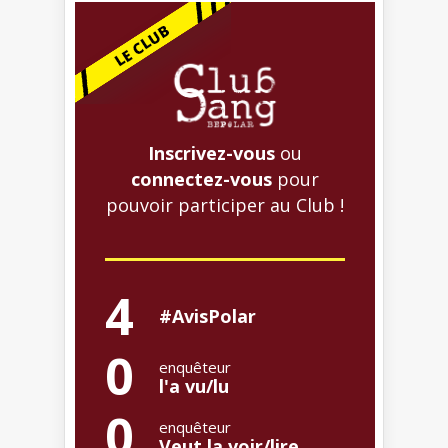
Inscrivez-vous
ou
connectez-vous
pour
pouvoir participer au Club !
4
#AvisPolar
0
enquêteur
l'a vu/lu
0
enquêteur
Veut la voir/lire