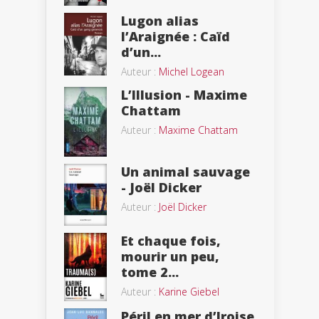
Lugon alias
l’Araignée : Caïd
d’un...
Auteur :
Michel Logean
L’Illusion - Maxime
Chattam
Auteur :
Maxime Chattam
Un animal sauvage
- Joël Dicker
Auteur :
Joël Dicker
Et chaque fois,
mourir un peu,
tome 2...
Auteur :
Karine Giebel
Péril en mer d’Iroise