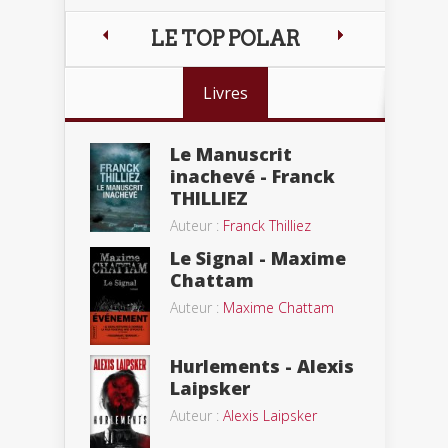
LE TOP POLAR
Livres
Le Manuscrit
inachevé - Franck
THILLIEZ
Auteur :
Franck Thilliez
Le Signal - Maxime
Chattam
Auteur :
Maxime Chattam
Hurlements - Alexis
Laipsker
Auteur :
Alexis Laipsker