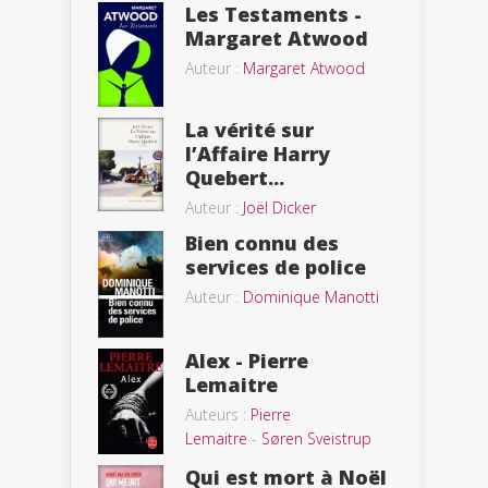
Les Testaments -
Margaret Atwood
Auteur :
Margaret Atwood
La vérité sur
l’Affaire Harry
Quebert...
Auteur :
Joël Dicker
Bien connu des
services de police
Auteur :
Dominique Manotti
Alex - Pierre
Lemaitre
Auteurs :
Pierre
Lemaitre
-
Søren Sveistrup
Qui est mort à Noël