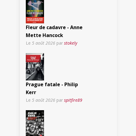
Fleur de cadavre - Anne
Mette Hancock
Le
5 août 2026
par
stokely
Prague fatale - Philip
Kerr
Le
5 août 2026
par
spitfire89