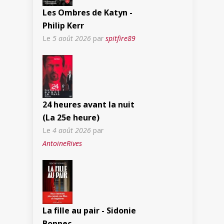
Les Ombres de Katyn -
Philip Kerr
Le
5 août 2026
par
spitfire89
24 heures avant la nuit
(La 25e heure)
Le
4 août 2026
par
AntoineRives
La fille au pair - Sidonie
Bonnec