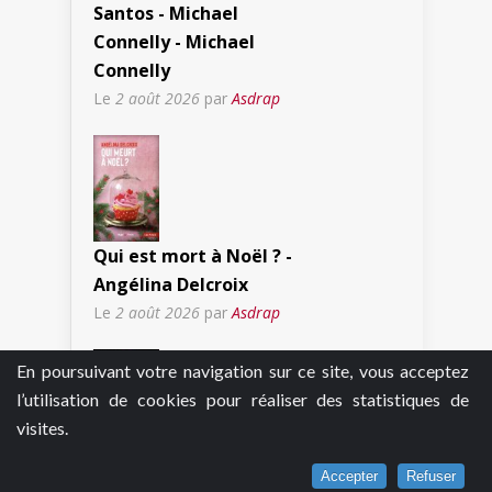
Santos - Michael
Connelly - Michael
Connelly
Le
2 août 2026
par
Asdrap
Qui est mort à Noël ? -
Angélina Delcroix
Le
2 août 2026
par
Asdrap
En poursuivant votre navigation sur ce site, vous acceptez
l’utilisation de cookies pour réaliser des statistiques de
visites.
Strange Pictures -
Accepter
Refuser
Uketsu