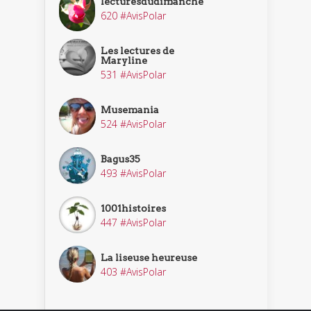
lecturesdudimanche
620 #AvisPolar
Les lectures de
Maryline
531 #AvisPolar
Musemania
524 #AvisPolar
Bagus35
493 #AvisPolar
1001histoires
447 #AvisPolar
La liseuse heureuse
403 #AvisPolar