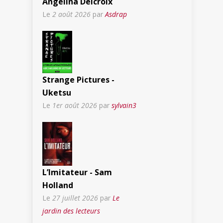
Angélina Delcroix
Le
2 août 2026
par
Asdrap
Strange Pictures -
Uketsu
Le
1er août 2026
par
sylvain3
L’Imitateur - Sam
Holland
Le
27 juillet 2026
par
Le
jardin des lecteurs