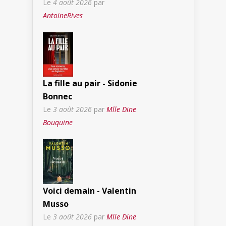
Le
4 août 2026
par
AntoineRives
La fille au pair - Sidonie
Bonnec
Le
3 août 2026
par
Mlle Dine
Bouquine
Voici demain - Valentin
Musso
Le
3 août 2026
par
Mlle Dine