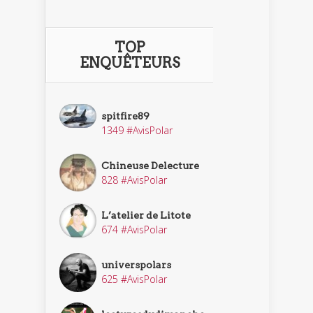
TOP
ENQUÊTEURS
spitfire89
1349 #AvisPolar
Chineuse Delecture
828 #AvisPolar
L’atelier de Litote
674 #AvisPolar
universpolars
625 #AvisPolar