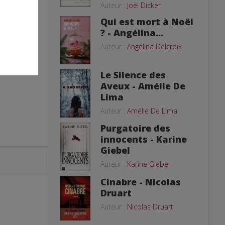
Auteur :
Joël Dicker
Qui est mort à Noël
? - Angélina...
Auteur :
Angélina Delcroix
Le Silence des
Aveux - Amélie De
Lima
Auteur :
Amélie De Lima
Purgatoire des
innocents - Karine
Giebel
Auteur :
Karine Giebel
Cinabre - Nicolas
Druart
Auteur :
Nicolas Druart