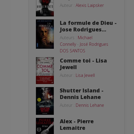
Auteur :
Alexis Laipsker
La formule de Dieu -
Jose Rodrigues...
Auteurs :
Michael
Connelly
-
José Rodrigues
DOS SANTOS
Comme toi - Lisa
Jewell
Auteur :
Lisa Jewell
Shutter Island -
Dennis Lehane
Auteur :
Dennis Lehane
Alex - Pierre
Lemaitre