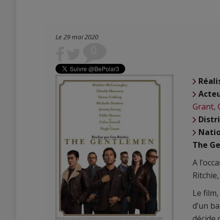
Le 29 mai 2020
0
Réali
Acte
Grant
,
Distr
Natio
The Ge
A l’occ
Ritchie
Le film,
d’un b
décide 