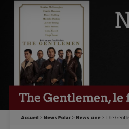
The Gentlemen, le 
Accueil
>
News Polar
>
News ciné
> The Gentle