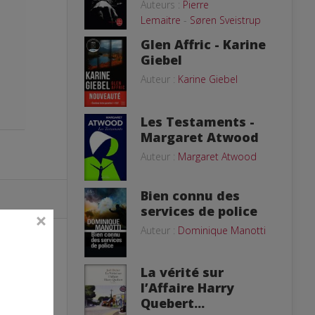
Auteurs :
Pierre
Lemaitre
-
Søren Sveistrup
Glen Affric - Karine
Giebel
Auteur :
Karine Giebel
Les Testaments -
Margaret Atwood
Auteur :
Margaret Atwood
Bien connu des
services de police
Auteur :
Dominique Manotti
La vérité sur
l’Affaire Harry
Quebert...