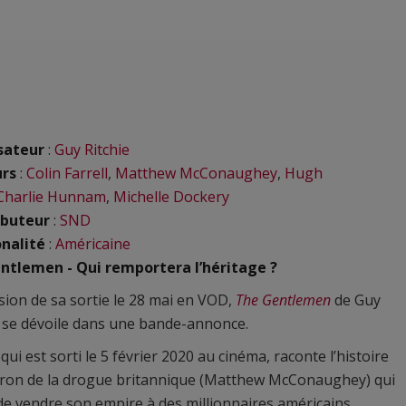
sateur
:
Guy Ritchie
urs
:
Colin Farrell
,
Matthew McConaughey
,
Hugh
Charlie Hunnam
,
Michelle Dockery
ibuteur
:
SND
nalité
:
Américaine
ntlemen - Qui remportera l’héritage ?
asion de sa sortie le 28 mai en VOD,
The Gentlemen
de Guy
, se dévoile dans une bande-annonce.
 qui est sorti le 5 février 2020 au cinéma, raconte l’histoire
aron de la drogue britannique (Matthew McConaughey) qui
de vendre son empire à des millionnaires américains.