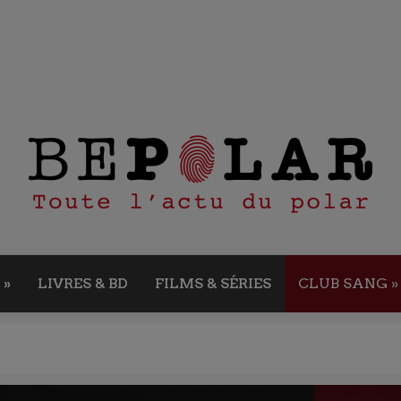
»
LIVRES & BD
FILMS & SÉRIES
CLUB SANG
»