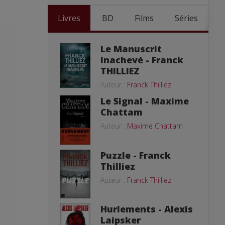
Livres
BD
Films
Séries
Le Manuscrit
inachevé - Franck
THILLIEZ
Auteur :
Franck Thilliez
Le Signal - Maxime
Chattam
Auteur :
Maxime Chattam
Puzzle - Franck
Thilliez
Auteur :
Franck Thilliez
Hurlements - Alexis
Laipsker