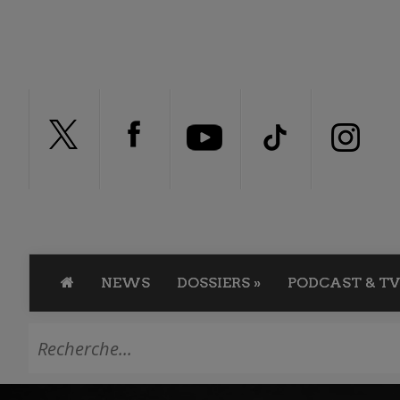
NEWS
DOSSIERS
»
PODCAST & TV