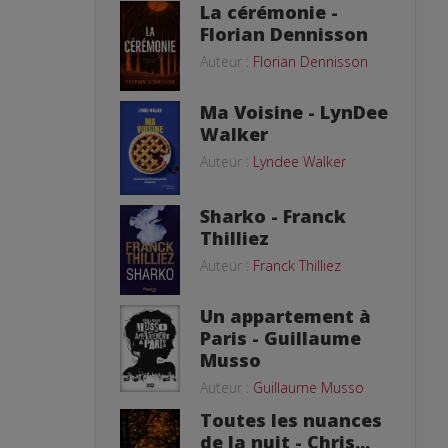
La cérémonie -
Florian Dennisson
Auteur :
Florian Dennisson
Ma Voisine - LynDee
Walker
Auteur :
Lyndee Walker
Sharko - Franck
Thilliez
Auteur :
Franck Thilliez
Un appartement à
Paris - Guillaume
Musso
Auteur :
Guillaume Musso
Toutes les nuances
de la nuit - Chris...