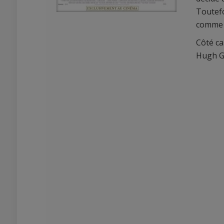
Toutefo
comme p
Côté ca
Hugh G
0
0