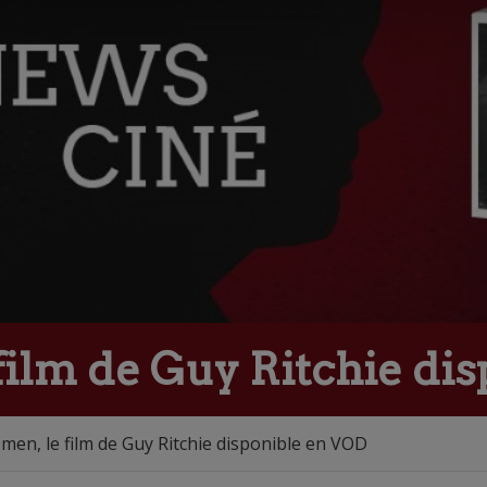
film de Guy Ritchie di
men, le film de Guy Ritchie disponible en VOD