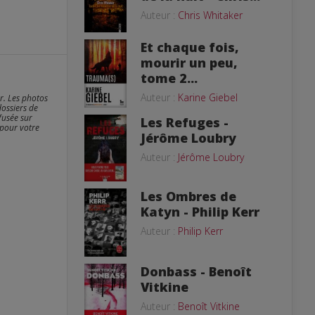
Auteur :
Chris Whitaker
Et chaque fois,
mourir un peu,
tome 2...
Auteur :
Karine Giebel
er. Les photos
dossiers de
fusée sur
Les Refuges -
 pour votre
Jérôme Loubry
Auteur :
Jérôme Loubry
Les Ombres de
Katyn - Philip Kerr
Auteur :
Philip Kerr
Donbass - Benoît
Vitkine
Auteur :
Benoît Vitkine