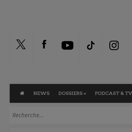
NEWS
DOSSIERS
»
PODCAST & TV