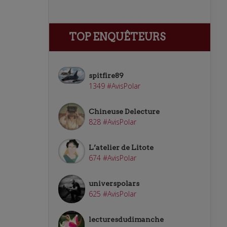
TOP ENQUÊTEURS
spitfire89
1349 #AvisPolar
Chineuse Delecture
828 #AvisPolar
L’atelier de Litote
674 #AvisPolar
universpolars
625 #AvisPolar
lecturesdudimanche