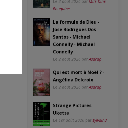
Le
3 août 2026
par
Mlle Dine
Bouquine
La formule de Dieu -
Jose Rodrigues Dos
Santos - Michael
Connelly - Michael
Connelly
Le
2 août 2026
par
Asdrap
Qui est mort à Noël ? -
Angélina Delcroix
Le
2 août 2026
par
Asdrap
Strange Pictures -
Uketsu
Le
1er août 2026
par
sylvain3