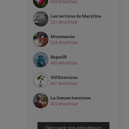
620 #AvisPolar
Les lectures de Maryline
531 #AvisPolar
Musemania
524 #AvisPolar
Bagus35
493 #AvisPolar
1001histoires
447 #AvisPolar
La liseuse heureuse
403 #AvisPolar
Découvrir nos enquêteurs