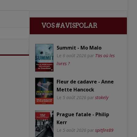
VOS #AVISPOLAR
Summit - Mo Malo
Le
6 août 2026
par
T’as où les
livres ?
Fleur de cadavre - Anne
Mette Hancock
Le
5 août 2026
par
stokely
Prague fatale - Philip
Kerr
Le
5 août 2026
par
spitfire89