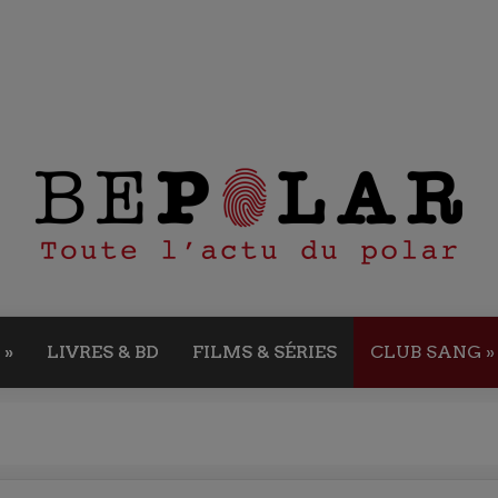
»
LIVRES & BD
FILMS & SÉRIES
CLUB SANG
»