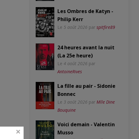
Les Ombres de Katyn -
Philip Kerr
Le
5 août 2026
par
spitfire89
24 heures avant la nuit
(La 25e heure)
Le
4 août 2026
par
AntoineRives
La fille au pair - Sidonie
Bonnec
Le
3 août 2026
par
Mlle Dine
Bouquine
Voici demain - Valentin
Musso