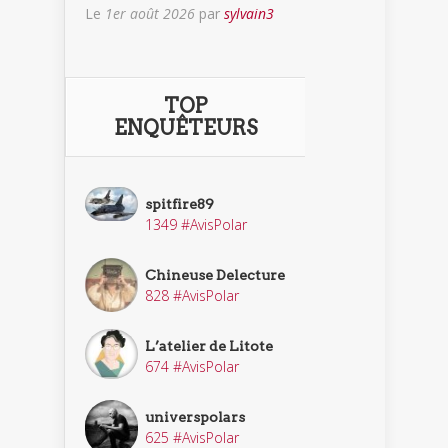
Le
1er août 2026
par
sylvain3
TOP
ENQUÊTEURS
spitfire89
1349 #AvisPolar
Chineuse Delecture
828 #AvisPolar
L’atelier de Litote
674 #AvisPolar
universpolars
625 #AvisPolar