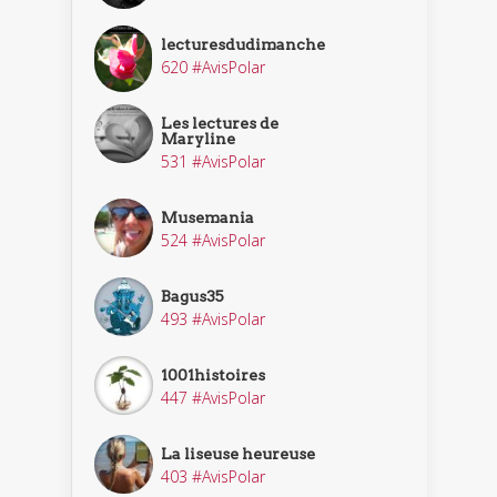
lecturesdudimanche
620 #AvisPolar
Les lectures de
Maryline
531 #AvisPolar
Musemania
524 #AvisPolar
Bagus35
493 #AvisPolar
1001histoires
447 #AvisPolar
La liseuse heureuse
403 #AvisPolar