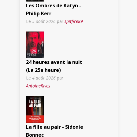
Les Ombres de Katyn -
Philip Kerr
Le
5 août 2026
par
spitfire89
24 heures avant la nuit
(La 25e heure)
Le
4 août 2026
par
AntoineRives
La fille au pair - Sidonie
Bonnec