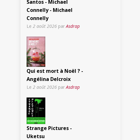
Santos - Michael
Connelly - Michael
Connelly
Le
2 août 2026
par
Asdrap
Qui est mort à Noël ? -
Angélina Delcroix
Le
2 août 2026
par
Asdrap
Strange Pictures -
Uketsu