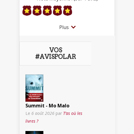
Plus
VOS
#AVISPOLAR
Summit - Mo Malo
Le
6 août 2026
par
T’as où les
livres ?