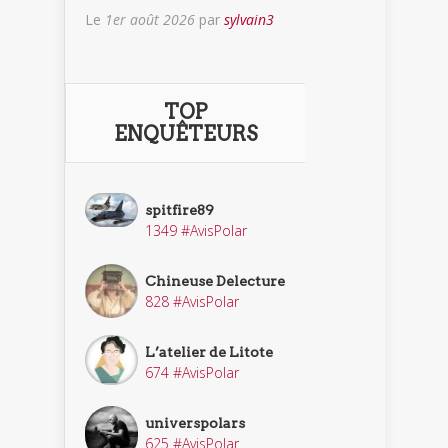
Le
1er août 2026
par
sylvain3
TOP
ENQUÊTEURS
spitfire89
1349 #AvisPolar
Chineuse Delecture
828 #AvisPolar
L’atelier de Litote
674 #AvisPolar
universpolars
625 #AvisPolar