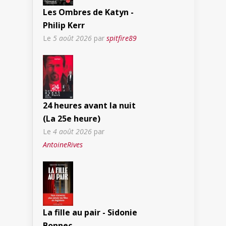
Les Ombres de Katyn -
Philip Kerr
Le
5 août 2026
par
spitfire89
24 heures avant la nuit
(La 25e heure)
Le
4 août 2026
par
AntoineRives
La fille au pair - Sidonie
Bonnec