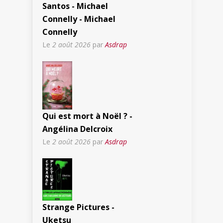
Santos - Michael
Connelly - Michael
Connelly
Le
2 août 2026
par
Asdrap
Qui est mort à Noël ? -
Angélina Delcroix
Le
2 août 2026
par
Asdrap
Strange Pictures -
Uketsu