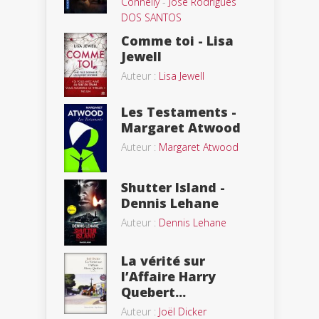
Connelly
-
José Rodrigues
DOS SANTOS
Comme toi - Lisa
Jewell
Auteur :
Lisa Jewell
Les Testaments -
Margaret Atwood
Auteur :
Margaret Atwood
Shutter Island -
Dennis Lehane
Auteur :
Dennis Lehane
La vérité sur
l’Affaire Harry
Quebert...
Auteur :
Joël Dicker