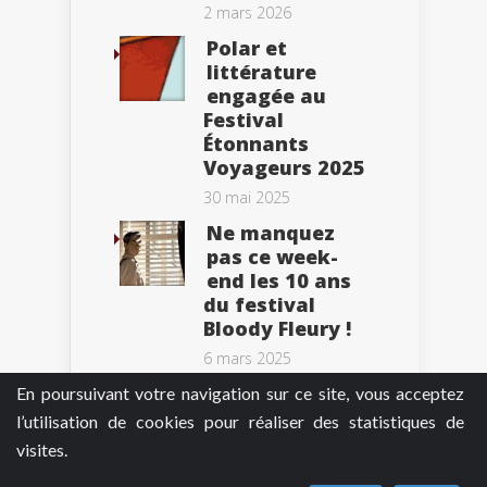
2 mars 2026
Polar et
littérature
engagée au
Festival
Étonnants
Voyageurs 2025
30 mai 2025
Ne manquez
pas ce week-
end les 10 ans
du festival
Bloody Fleury !
6 mars 2025
En poursuivant votre navigation sur ce site, vous acceptez
l’utilisation de cookies pour réaliser des statistiques de
visites.
Tweets by BePolar