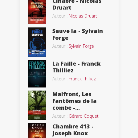
Cinabre - Nicolas
Druart
Auteur :
Nicolas Druart
Sauve la - Sylvain
Forge
Auteur :
Sylvain Forge
La Faille - Franck
Thilliez
Auteur :
Franck Thilliez
Malfront, Les
fantômes de la
combe -...
Auteur :
Gérard Coquet
Chambre 413 -
Joseph Knox