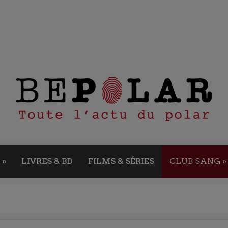
»
LIVRES & BD
FILMS & SÉRIES
CLUB SANG
»