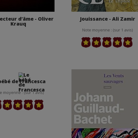
lecteur d’âme - Oliver
Jouissance - Ali Zamir
Krauq
Note moyenne : (sur 1 avis)
bébé de Francesca
e moyenne : (sur 1 avis)