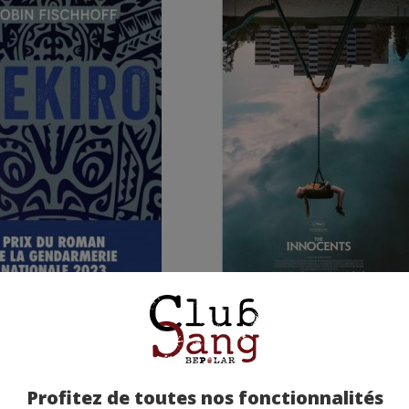
O - Robin Fischhoff
THE INNOCENTS - Eskil Vo
e moyenne : (sur 3 avis)
Note moyenne : (sur 1 avis)
Profitez de toutes nos fonctionnalités