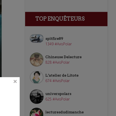
TOP ENQUÊTEURS
spitfire89
1349 #AvisPolar
Chineuse Delecture
828 #AvisPolar
L’atelier de Litote
674 #AvisPolar
gt
universpolars
625 #AvisPolar
lecturesdudimanche