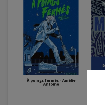
À poings fermés - Amélie
MEKIR
Antoine
Not