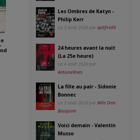
Les Ombres de Katyn -
Philip Kerr
Le
5 août 2026
par
spitfire89
Le
-
24 heures avant la nuit
and
(La 25e heure)
Le
4 août 2026
par
AntoineRives
La fille au pair - Sidonie
Bonnec
Le
3 août 2026
par
Mlle Dine
Bouquine
Voici demain - Valentin
Musso