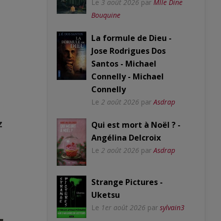
Le
3 août 2026
par
Mlle Dine
Bouquine
La formule de Dieu -
Jose Rodrigues Dos
Santos - Michael
Connelly - Michael
Connelly
Le
2 août 2026
par
Asdrap
Z
Qui est mort à Noël ? -
Angélina Delcroix
Le
2 août 2026
par
Asdrap
Strange Pictures -
Uketsu
Le
1er août 2026
par
sylvain3