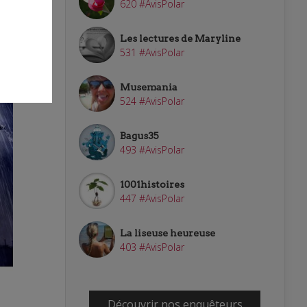
620 #AvisPolar
Les lectures de Maryline
531 #AvisPolar
Musemania
524 #AvisPolar
Bagus35
493 #AvisPolar
1001histoires
447 #AvisPolar
La liseuse heureuse
403 #AvisPolar
Découvrir nos enquêteurs