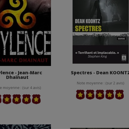
lence - Jean-Marc
Spectres - Dean KOONT
Dhainaut
Note moyenne : (sur 2 avis)
e moyenne : (sur 4 avis)