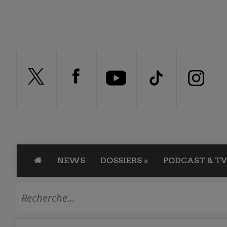
NEWS
DOSSIERS
»
PODCAST & TV