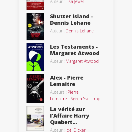
Auteur :
Lisa Jewell
Shutter Island -
Dennis Lehane
Auteur :
Dennis Lehane
Les Testaments -
Margaret Atwood
Auteur :
Margaret Atwood
Alex - Pierre
Lemaitre
Auteurs :
Pierre
Lemaitre
-
Søren Sveistrup
La vérité sur
l’Affaire Harry
Quebert...
Auteur :
Joël Dicker