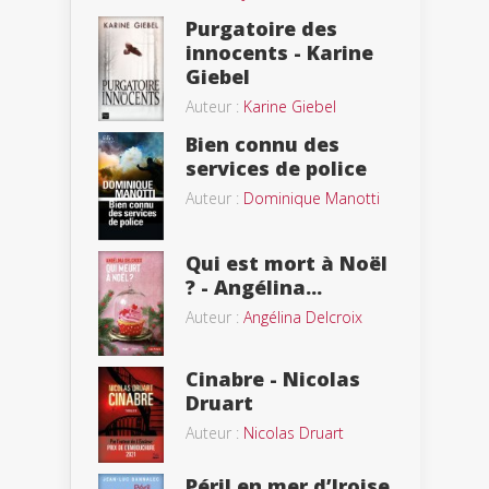
Purgatoire des
innocents - Karine
Giebel
Auteur :
Karine Giebel
Bien connu des
services de police
Auteur :
Dominique Manotti
Qui est mort à Noël
? - Angélina...
Auteur :
Angélina Delcroix
Cinabre - Nicolas
Druart
Auteur :
Nicolas Druart
Péril en mer d’Iroise