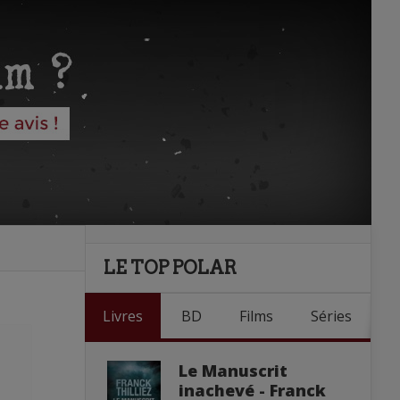
LE TOP POLAR
Livres
BD
Films
Séries
Le Manuscrit
inachevé - Franck