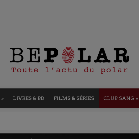
»
LIVRES & BD
FILMS & SÉRIES
CLUB SANG
»