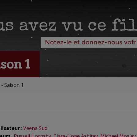
son 1
- Saison 1
lisateur
:
Veena Sud
eurs
:
Russell Hornsby
,
Clare-Hope Ashitey
,
Michael Mosley