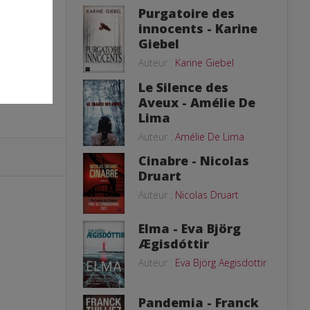
Purgatoire des
innocents - Karine
Giebel
Auteur :
Karine Giebel
Le Silence des
Aveux - Amélie De
Lima
Auteur :
Amélie De Lima
Cinabre - Nicolas
Druart
Auteur :
Nicolas Druart
Elma - Eva Björg
Ægisdóttir
Auteur :
Eva Björg Aegisdottir
Pandemia - Franck