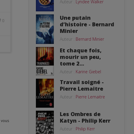
Auteur :
Lyndee Walker
Une putain
0
d’histoire - Bernard
Minier
Auteur :
Bernard Minier
Et chaque fois,
mourir un peu,
tome 2...
Auteur :
Karine Giebel
Travail soigné -
Pierre Lemaitre
Auteur :
Pierre Lemaitre
Les Ombres de
Katyn - Philip Kerr
Auteur :
Philip Kerr