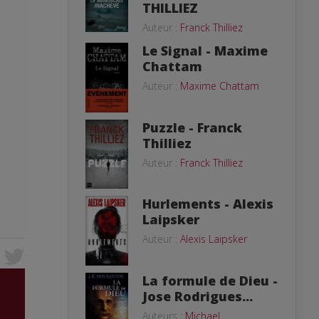
THILLIEZ
Auteur :
Franck Thilliez
Le Signal - Maxime
Chattam
Auteur :
Maxime Chattam
Puzzle - Franck
Thilliez
Auteur :
Franck Thilliez
Hurlements - Alexis
Laipsker
Auteur :
Alexis Laipsker
La formule de Dieu -
Jose Rodrigues...
Auteurs :
Michael