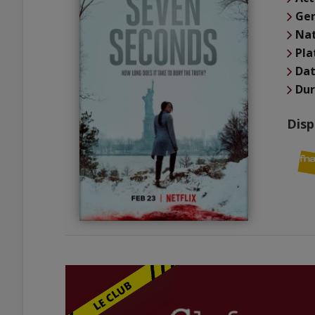
Ge
Nat
Pl
Dat
Du
Disp