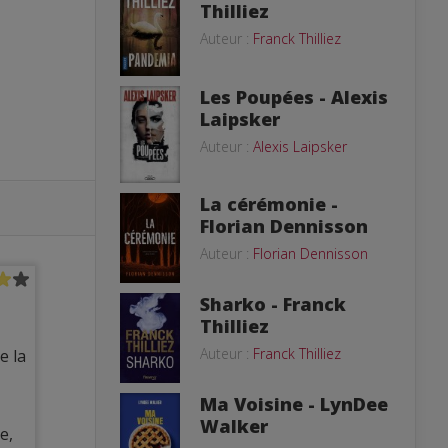
Thilliez
Auteur :
Franck Thilliez
Les Poupées - Alexis
Laipsker
Auteur :
Alexis Laipsker
La cérémonie -
Florian Dennisson
Auteur :
Florian Dennisson
Sharko - Franck
Thilliez
Auteur :
Franck Thilliez
e la
Ma Voisine - LynDee
Walker
e,