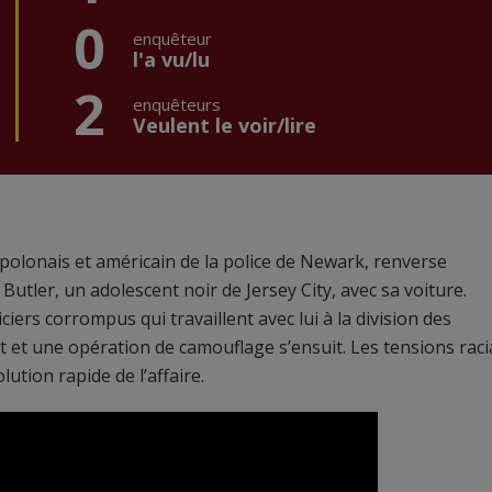
0
enquêteur
l'a vu/lu
2
enquêteurs
Veulent le voir/lire
 polonais et américain de la police de Newark, renverse
utler, un adolescent noir de Jersey City, avec sa voiture.
ciers corrompus qui travaillent avec lui à la division des
 et une opération de camouflage s’ensuit. Les tensions raci
lution rapide de l’affaire.