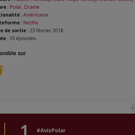
nre
:
Polar
,
Drame
ionalité
:
Américaine
ateforme
:
Netflix
e de sortie
: 23 février 2018
rée
: 10 épisodes
onible sur
1
#AvisPolar