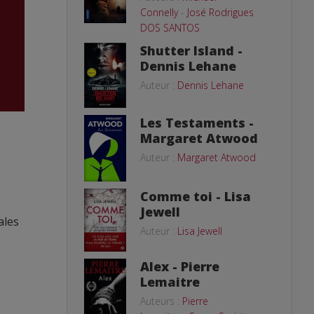
Connelly
-
José Rodrigues
DOS SANTOS
Shutter Island -
Dennis Lehane
Auteur :
Dennis Lehane
Les Testaments -
Margaret Atwood
Auteur :
Margaret Atwood
Comme toi - Lisa
Jewell
ales
Auteur :
Lisa Jewell
Alex - Pierre
Lemaitre
Auteurs :
Pierre