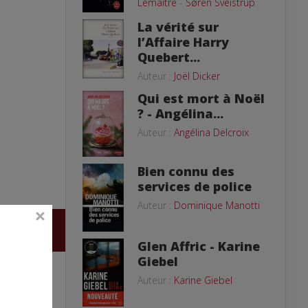
Lemaitre
-
Søren Sveistrup
La vérité sur
l’Affaire Harry
Quebert...
Auteur :
Joël Dicker
Qui est mort à Noël
? - Angélina...
Auteur :
Angélina Delcroix
Bien connu des
services de police
Auteur :
Dominique Manotti
Glen Affric - Karine
Giebel
Auteur :
Karine Giebel