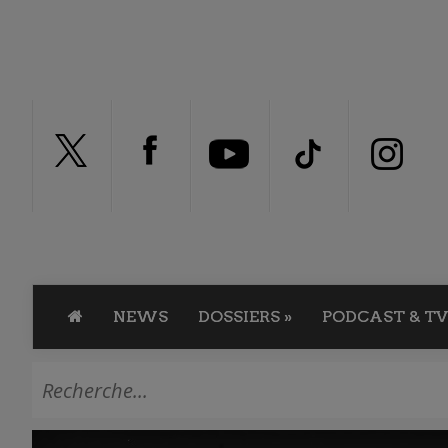
NEWS
DOSSIERS
»
PODCAST & TV