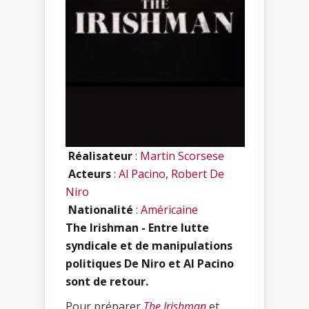
Réalisateur
:
Martin Scorsese
Acteurs
:
Al Pacino
,
Robert De
Niro
Nationalité
:
Américaine
The Irishman - Entre lutte
syndicale et de manipulations
politiques De Niro et Al Pacino
sont de retour.
Pour préparer
The Irishman
et