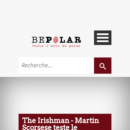
The Irishman - Martin
Scorsese teste le