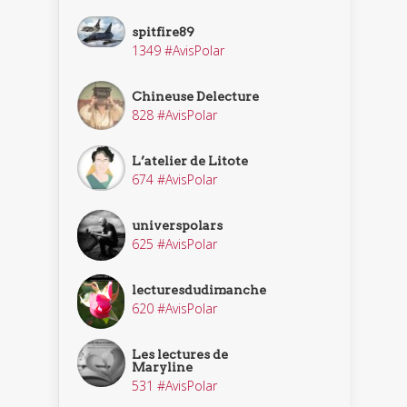
spitfire89
1349 #AvisPolar
Chineuse Delecture
828 #AvisPolar
L’atelier de Litote
674 #AvisPolar
universpolars
625 #AvisPolar
lecturesdudimanche
620 #AvisPolar
Les lectures de
Maryline
531 #AvisPolar