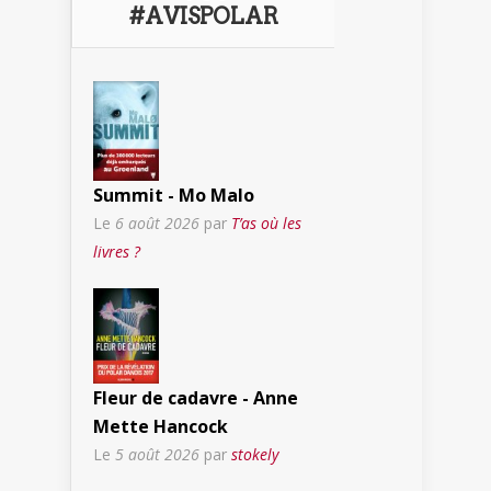
#AVISPOLAR
Summit - Mo Malo
Le
6 août 2026
par
T’as où les
livres ?
Fleur de cadavre - Anne
Mette Hancock
Le
5 août 2026
par
stokely