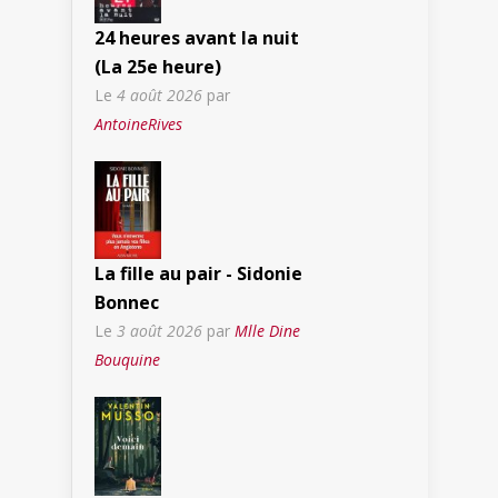
24 heures avant la nuit
(La 25e heure)
Le
4 août 2026
par
AntoineRives
La fille au pair - Sidonie
Bonnec
Le
3 août 2026
par
Mlle Dine
Bouquine