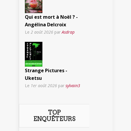
Qui est mort à Noël ? -
Angélina Delcroix
Le
2 août 2026
par
Asdrap
Strange Pictures -
Uketsu
Le
1er août 2026
par
sylvain3
TOP
ENQUÊTEURS