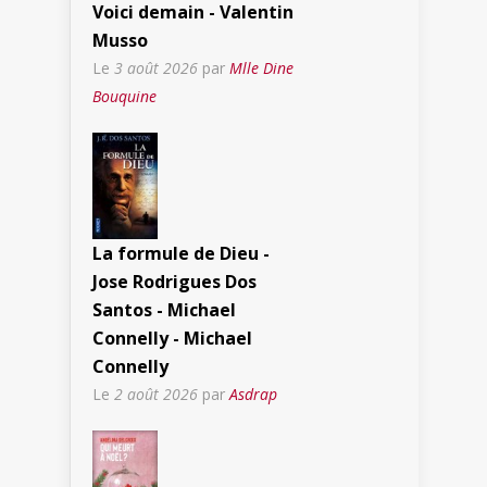
Voici demain - Valentin
Musso
Le
3 août 2026
par
Mlle Dine
Bouquine
La formule de Dieu -
Jose Rodrigues Dos
Santos - Michael
Connelly - Michael
Connelly
Le
2 août 2026
par
Asdrap