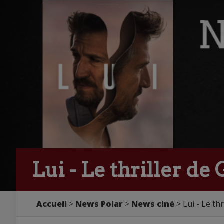
Lui - Le thriller d
Accueil
>
News Polar
>
News ciné
> Lui - Le th