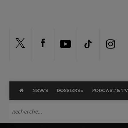
NEWS
DOSSIERS
»
PODCAST & TV