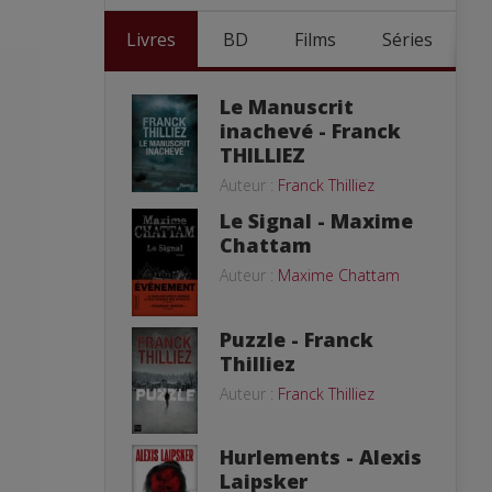
Livres
BD
Films
Séries
Le Manuscrit
inachevé - Franck
THILLIEZ
Auteur :
Franck Thilliez
Le Signal - Maxime
Chattam
Auteur :
Maxime Chattam
Puzzle - Franck
Thilliez
Auteur :
Franck Thilliez
Hurlements - Alexis
Laipsker