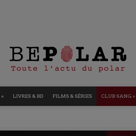
»
LIVRES & BD
FILMS & SÉRIES
CLUB SANG
»