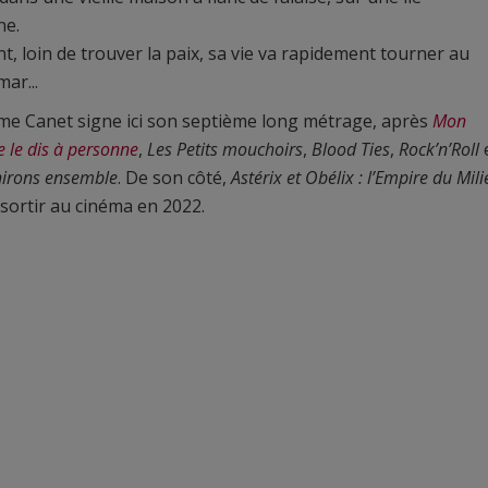
ne.
t, loin de trouver la paix, sa vie va rapidement tourner au
ar...
me Canet signe ici son septième long métrage, après
Mon
e le dis à personne
,
Les Petits mouchoirs
,
Blood Ties
,
Rock’n’Roll
nirons ensemble
. De son côté,
Astérix et Obélix : l’Empire du Mili
 sortir au cinéma en 2022.