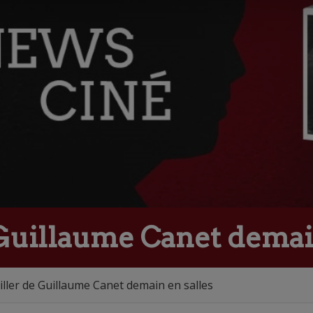
e Guillaume Canet demai
riller de Guillaume Canet demain en salles