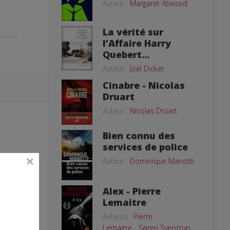
Auteur :
Margaret Atwood
La vérité sur
l’Affaire Harry
Quebert...
Auteur :
Joël Dicker
Cinabre - Nicolas
Druart
Auteur :
Nicolas Druart
Bien connu des
services de police
Auteur :
Dominique Manotti
Alex - Pierre
Lemaitre
Auteurs :
Pierre
Lemaitre
-
Søren Sveistrup