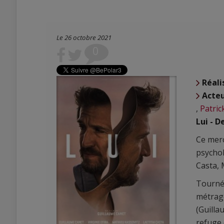
Le 26 octobre 2021
0
Réali
Acte
,
Patric
Lui - 
Ce merc
psychol
Casta, 
Tourné 
métrage
(Guilla
refuge 