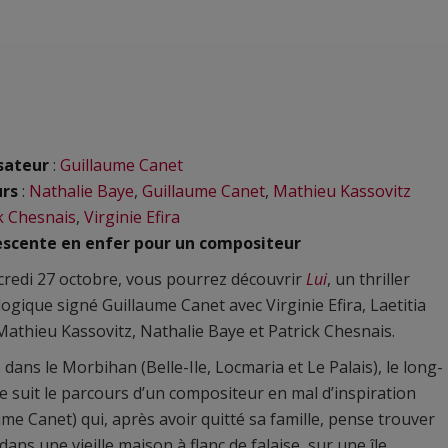
sateur
:
Guillaume Canet
urs
:
Nathalie Baye
,
Guillaume Canet
,
Mathieu Kassovitz
k Chesnais
,
Virginie Efira
Descente en enfer pour un compositeur
redi 27 octobre, vous pourrez découvrir
Lui
, un thriller
ogique signé Guillaume Canet avec Virginie Efira, Laetitia
Mathieu Kassovitz, Nathalie Baye et Patrick Chesnais.
dans le Morbihan (Belle-Ile, Locmaria et Le Palais), le long-
 suit le parcours d’un compositeur en mal d’inspiration
ume Canet) qui, après avoir quitté sa famille, pense trouver
dans une vieille maison à flanc de falaise, sur une île