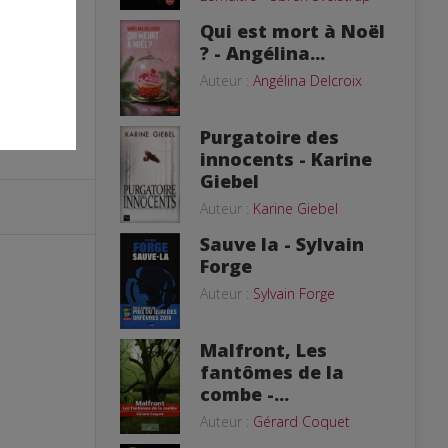
Qui est mort à Noël
? - Angélina...
Auteur :
Angélina Delcroix
Purgatoire des
innocents - Karine
Giebel
Auteur :
Karine Giebel
Sauve la - Sylvain
Forge
Auteur :
Sylvain Forge
Malfront, Les
fantômes de la
combe -...
Auteur :
Gérard Coquet