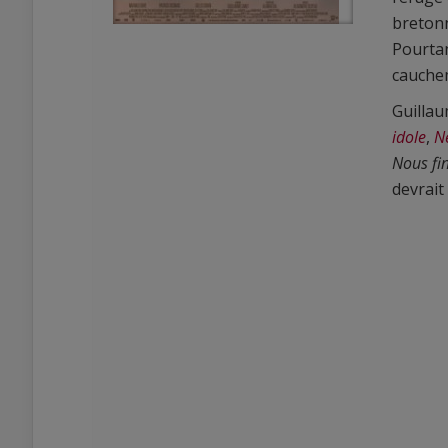
breton
Pourtan
cauchem
Guillau
idole
,
N
Nous fi
0
devrait
0