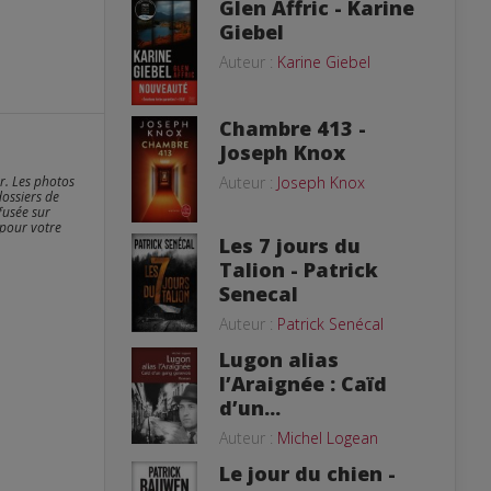
Glen Affric - Karine
Giebel
Auteur :
Karine Giebel
Chambre 413 -
Joseph Knox
er. Les photos
Auteur :
Joseph Knox
dossiers de
fusée sur
 pour votre
Les 7 jours du
Talion - Patrick
Senecal
Auteur :
Patrick Senécal
Lugon alias
l’Araignée : Caïd
d’un...
Auteur :
Michel Logean
Le jour du chien -