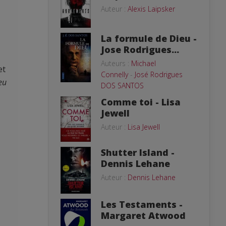
Auteur :
Alexis Laipsker
La formule de Dieu -
Jose Rodrigues...
Auteurs :
Michael
et
Connelly
-
José Rodrigues
eu
DOS SANTOS
Comme toi - Lisa
Jewell
Auteur :
Lisa Jewell
Shutter Island -
Dennis Lehane
Auteur :
Dennis Lehane
Les Testaments -
Margaret Atwood