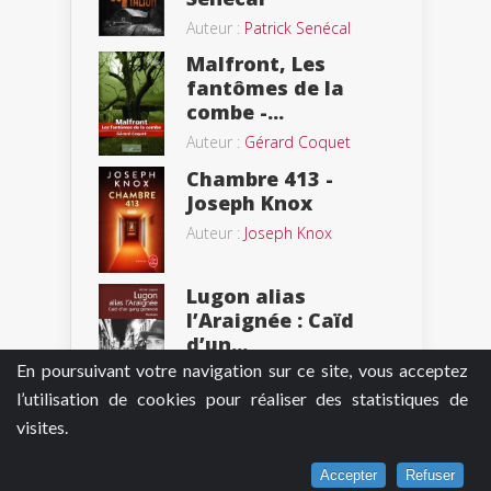
Auteur :
Patrick Senécal
Malfront, Les
fantômes de la
combe -...
Auteur :
Gérard Coquet
Chambre 413 -
Joseph Knox
Auteur :
Joseph Knox
Lugon alias
l’Araignée : Caïd
d’un...
En poursuivant votre navigation sur ce site, vous acceptez
Auteur :
Michel Logean
l’utilisation de cookies pour réaliser des statistiques de
Le jour du chien -
visites.
Patrick Bauwen
Auteur :
Patrick Bauwen
Accepter
Refuser