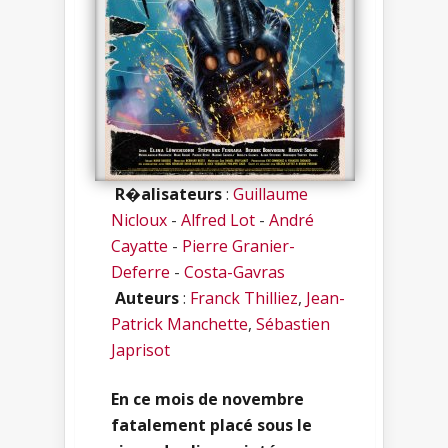
R�alisateurs
:
Guillaume
Nicloux
-
Alfred Lot
-
André
Cayatte
-
Pierre Granier-
Deferre
-
Costa-Gavras
Auteurs
:
Franck Thilliez
,
Jean-
Patrick Manchette
,
Sébastien
Japrisot
En ce mois de novembre
fatalement placé sous le