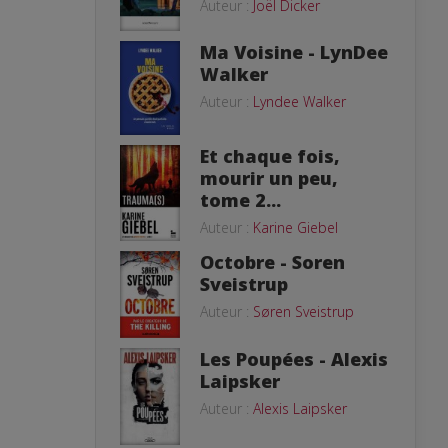
Auteur :
Joël Dicker
Ma Voisine - LynDee
Walker
Auteur :
Lyndee Walker
Et chaque fois,
mourir un peu,
tome 2...
Auteur :
Karine Giebel
Octobre - Soren
Sveistrup
Auteur :
Søren Sveistrup
Les Poupées - Alexis
Laipsker
Auteur :
Alexis Laipsker