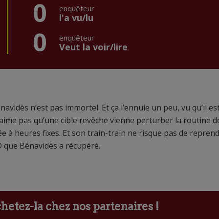
0
enquêteur
l'a vu/lu
0
enquêteur
Veut la voir/lire
navidès n’est pas immortel. Et ça l’ennuie un peu, vu qu’il es
aime pas qu’une cible revêche vienne perturber la routine d
tée à heures fixes. Et son train-train ne risque pas de repren
CD que Bénavidès a récupéré.
etez-la chez nos partenaires !