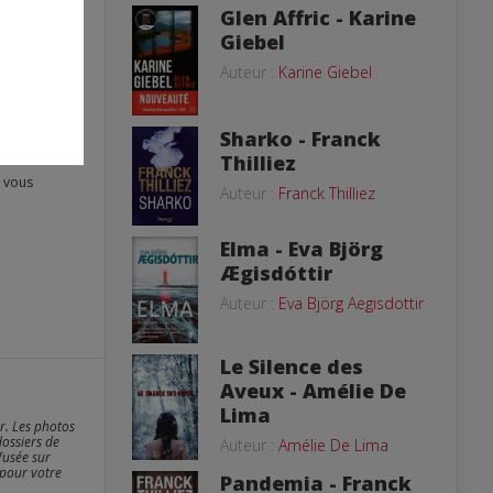
Glen Affric - Karine
Giebel
Auteur :
Karine Giebel
Sharko - Franck
Thilliez
Auteur :
Franck Thilliez
Elma - Eva Björg
Ægisdóttir
Auteur :
Eva Björg Aegisdottir
Le Silence des
Aveux - Amélie De
Lima
er. Les photos
dossiers de
Auteur :
Amélie De Lima
fusée sur
 pour votre
Pandemia - Franck