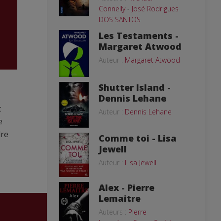
Connelly
-
José Rodrigues
DOS SANTOS
Les Testaments -
Margaret Atwood
Auteur :
Margaret Atwood
Shutter Island -
Dennis Lehane
t
Auteur :
Dennis Lehane
e
dre
Comme toi - Lisa
Jewell
Auteur :
Lisa Jewell
Alex - Pierre
Lemaitre
Auteurs :
Pierre