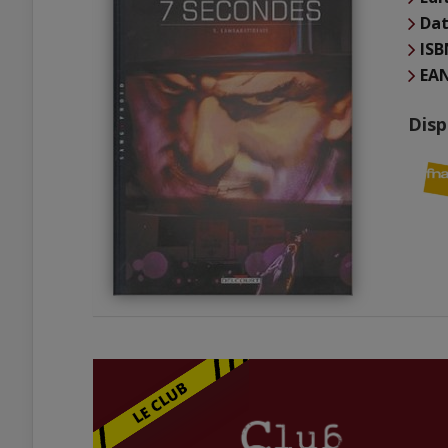
Dat
ISB
EA
Disp