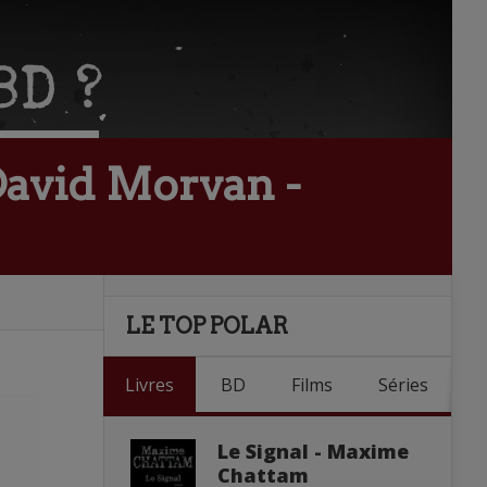
David Morvan -
LE TOP POLAR
Livres
BD
Films
Séries
Le Signal - Maxime
Chattam