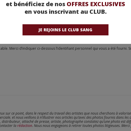
et bénéficiez de nos
OFFRES EXCLUSIVES
en vous inscrivant au CLUB.
JE REJOINS LE CLUB SANG
reux sur ce point, dans le respect du travail des artistes que nous cherchons à valoris
erciale. et nous veillons à n’illustrer nos articles qu’avec des photos fournis dans les 
, distributeur, attaché de presse, artiste, photographe constatez qu’une photo est dif
contacter la
rédaction
. Nous nous engageons à retirer toutes photos litigieuses. Merci