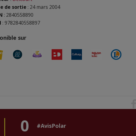
e de sortie
: 24 mars 2004
N
:
2840558890
N
: 9782840558897
onible sur
0
#AvisPolar