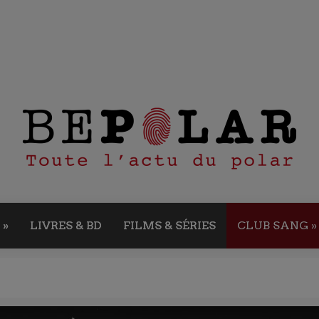
»
LIVRES & BD
FILMS & SÉRIES
CLUB SANG
»