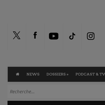
NEWS
DOSSIERS
»
PODCAST & TV