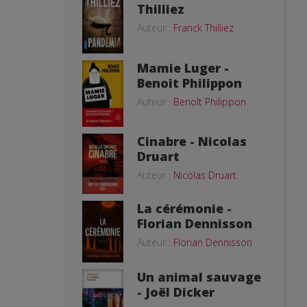
Thilliez
Auteur :
Franck Thilliez
Mamie Luger -
Benoit Philippon
Auteur :
Benoît Philippon
Cinabre - Nicolas
Druart
Auteur :
Nicolas Druart
La cérémonie -
Florian Dennisson
Auteur :
Florian Dennisson
Un animal sauvage
- Joël Dicker