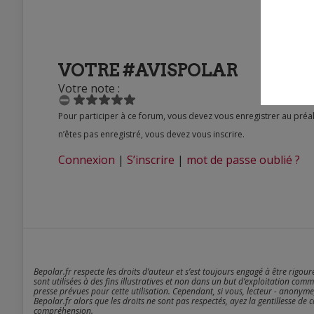
VOTRE #AVISPOLAR
Votre note :
Pour participer à ce forum, vous devez vous enregistrer au préalable. Merci d’indiquer ci-dessous l’identifiant personnel qui vous a été fourni. Si vous
n’êtes pas enregistré, vous devez vous inscrire.
Connexion
|
S’inscrire
|
mot de passe oublié ?
Bepolar.fr respecte les droits d’auteur et s’est toujours engagé à être rigou
sont utilisées à des fins illustratives et non dans un but d’exploitation comm
presse prévues pour cette utilisation. Cependant, si vous, lecteur - anonyme
Bepolar.fr alors que les droits ne sont pas respectés, ayez la gentillesse de 
compréhension.