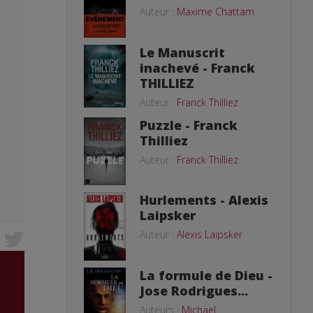
Auteur :
Maxime Chattam
Le Manuscrit
inachevé - Franck
THILLIEZ
Auteur :
Franck Thilliez
Puzzle - Franck
Thilliez
Auteur :
Franck Thilliez
Hurlements - Alexis
Laipsker
Auteur :
Alexis Laipsker
La formule de Dieu -
Jose Rodrigues...
Auteurs :
Michael