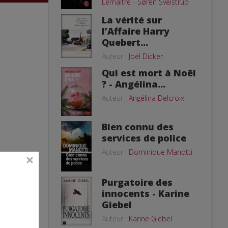
Lemaitre
-
Søren Sveistrup
La vérité sur
l’Affaire Harry
Quebert...
Auteur :
Joël Dicker
Qui est mort à Noël
? - Angélina...
Auteur :
Angélina Delcroix
Bien connu des
services de police
Auteur :
Dominique Manotti
Purgatoire des
innocents - Karine
Giebel
Auteur :
Karine Giebel