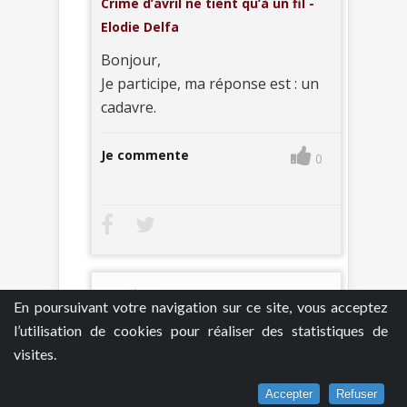
Crime d’avril ne tient qu’à un fil -
Elodie Delfa
Bonjour,
Je participe, ma réponse est : un
cadavre.
Je commente
0
En poursuivant votre navigation sur ce site, vous acceptez
l’utilisation de cookies pour réaliser des statistiques de
visites.
FRANCOISE PAWLOWSKI
7
Accepter
Refuser
décembre 2021