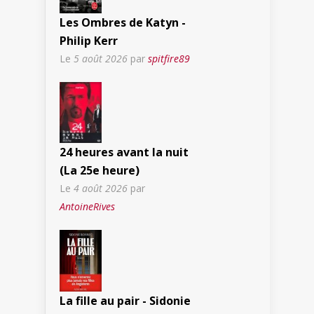
Les Ombres de Katyn -
Philip Kerr
Le
5 août 2026
par
spitfire89
24 heures avant la nuit
(La 25e heure)
Le
4 août 2026
par
AntoineRives
La fille au pair - Sidonie