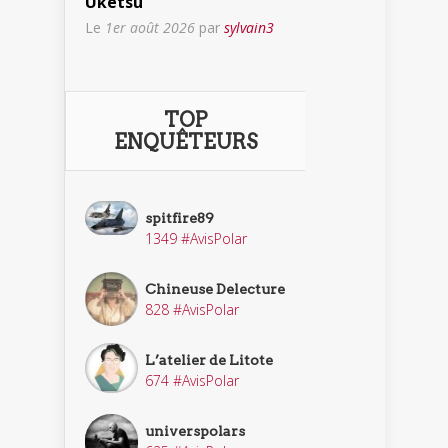
Uketsu
Le
1er août 2026
par
sylvain3
TOP
ENQUÊTEURS
spitfire89
1349 #AvisPolar
Chineuse Delecture
828 #AvisPolar
L’atelier de Litote
674 #AvisPolar
universpolars