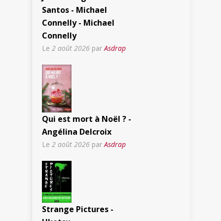
Santos - Michael
Connelly - Michael
Connelly
Le
2 août 2026
par
Asdrap
Qui est mort à Noël ? -
Angélina Delcroix
Le
2 août 2026
par
Asdrap
Strange Pictures -