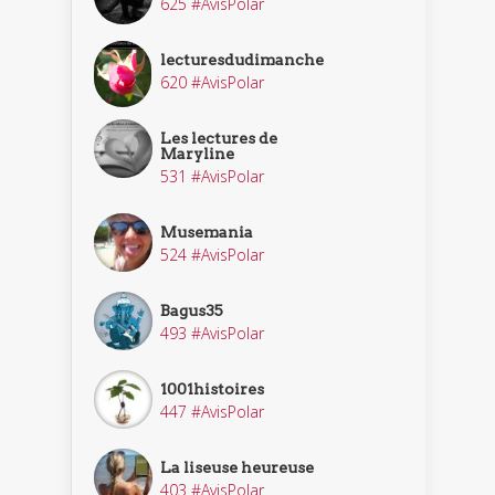
625 #AvisPolar
lecturesdudimanche
620 #AvisPolar
Les lectures de
Maryline
531 #AvisPolar
Musemania
524 #AvisPolar
Bagus35
493 #AvisPolar
1001histoires
447 #AvisPolar
La liseuse heureuse
403 #AvisPolar