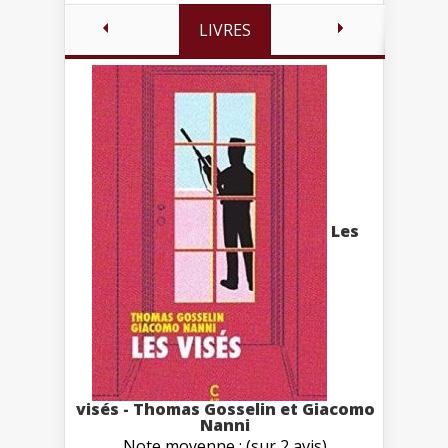
LIVRES
Les
visés - Thomas Gosselin et Giacomo
Nanni
Note moyenne : (sur 2 avis)