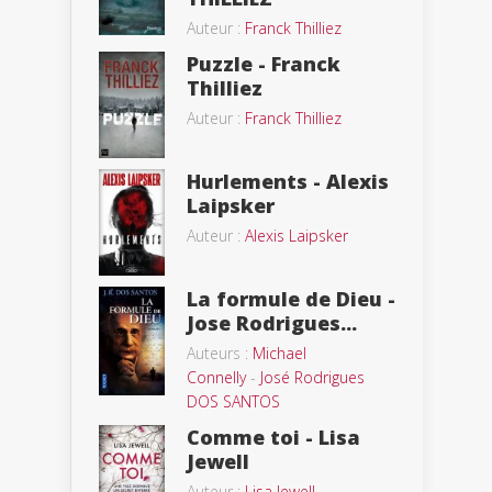
Auteur :
Franck Thilliez
Puzzle - Franck
Thilliez
Auteur :
Franck Thilliez
Hurlements - Alexis
Laipsker
Auteur :
Alexis Laipsker
La formule de Dieu -
Jose Rodrigues...
Auteurs :
Michael
Connelly
-
José Rodrigues
DOS SANTOS
Comme toi - Lisa
Jewell
Auteur :
Lisa Jewell