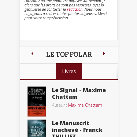
constatez qu’une photo est diffusée sur Bepolar.fr
alors que les droits ne sont pas respectés, ayez la
gentillesse de contacter la
rédaction
. Nous nous
engageons à retirer toutes photos litigieuses. Merci
pour votre compréhension.
LE TOP POLAR
Livres
Le Signal - Maxime
Chattam
Auteur :
Maxime Chattam
Le Manuscrit
inachevé - Franck
THILLIEZ