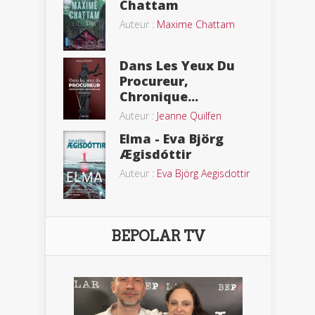
Chattam
Auteur :
Maxime Chattam
Dans Les Yeux Du
Procureur,
Chronique...
Auteur :
Jeanne Quilfen
Elma - Eva Björg
Ægisdóttir
Auteur :
Eva Björg Aegisdottir
BEPOLAR TV