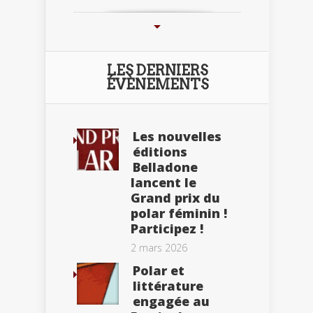
LES DERNIERS
ÉVÈNEMENTS
Les nouvelles
éditions
Belladone
lancent le
Grand prix du
polar féminin !
Participez !
2 mars 2026
Polar et
littérature
engagée au