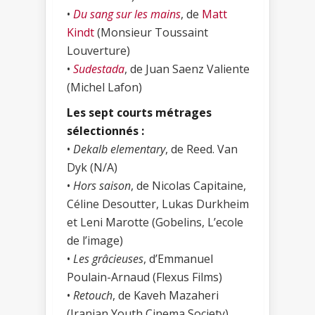
•
Du sang sur les mains
, de
Matt
Kindt
(Monsieur Toussaint
Louverture)
•
Sudestada
, de Juan Saenz Valiente
(Michel Lafon)
Les sept courts métrages
sélectionnés :
•
Dekalb elementary
, de Reed. Van
Dyk (N/A)
•
Hors saison
, de Nicolas Capitaine,
Céline Desoutter, Lukas Durkheim
et Leni Marotte (Gobelins, L’ecole
de l’image)
•
Les grâcieuses
, d’Emmanuel
Poulain-Arnaud (Flexus Films)
•
Retouch
, de Kaveh Mazaheri
(Iranian Youth Cinema Society)