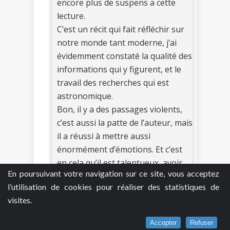
encore plus de suspens a cette
lecture.
C’est un récit qui fait réfléchir sur
notre monde tant moderne, j’ai
évidemment constaté la qualité des
informations qui y figurent, et le
travail des recherches qui est
astronomique.
Bon, il y a des passages violents,
c’est aussi la patte de l’auteur, mais
il a réussi à mettre aussi
énormément d’émotions. Et c’est
en cela qu’il est talentueux, avoir
En poursuivant votre navigation sur ce site, vous acceptez
des émotions dans un roman si
l’utilisation de cookies pour réaliser des statistiques de
noir.
visites.
C’est le dernier volet de la saga
Sharko et Hennebelle, une série
Accepter
Refuser
que j’ai adorée, et j’ai tellement