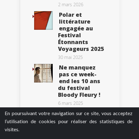
2 mars 2026
Polar et
littérature
engagée au
Festival
Étonnants
Voyageurs 2025
30 mai 2025
Ne manquez
pas ce week-
end les 10 ans
du festival
Bloody Fleury !
6 mars 2025
En poursuivant votre navigation sur ce site, vous acceptez
l’utilisation de cookies pour réaliser des statistiques de
visites.
Tweets by BePolar