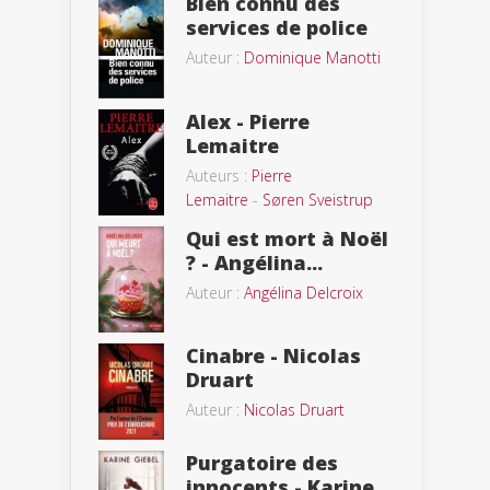
Bien connu des
services de police
Auteur :
Dominique Manotti
Alex - Pierre
Lemaitre
Auteurs :
Pierre
Lemaitre
-
Søren Sveistrup
Qui est mort à Noël
? - Angélina...
Auteur :
Angélina Delcroix
Cinabre - Nicolas
Druart
Auteur :
Nicolas Druart
Purgatoire des
innocents - Karine