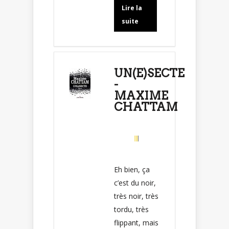
Lire la
suite
UN(E)SECTE
-
MAXIME
CHATTAM
Eh bien, ça
c’est du noir,
très noir, très
tordu, très
flippant, mais