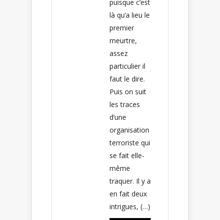
puisque c’est
là qu’a lieu le
premier
meurtre,
assez
particulier il
faut le dire.
Puis on suit
les traces
d’une
organisation
terroriste qui
se fait elle-
même
traquer. Il y a
en fait deux
intrigues, (…)