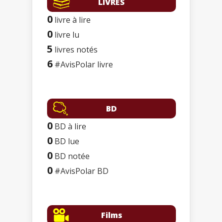
LIVRES
0
livre à lire
0
livre lu
5
livres notés
6
#AvisPolar livre
BD
0
BD à lire
0
BD lue
0
BD notée
0
#AvisPolar BD
Films