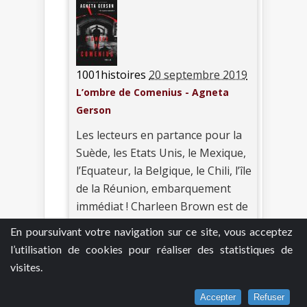
1001histoires
20 septembre 2019
L’ombre de Comenius - Agneta
Gerson
Les lecteurs en partance pour la
Suède, les Etats Unis, le Mexique,
l’Equateur, la Belgique, le Chili, l’île
de la Réunion, embarquement
immédiat ! Charleen Brown est de
retour et depuis "Projet Arthemis"
En poursuivant votre navigation sur ce site, vous acceptez
( voir
ICI
) les lecteurs se
l’utilisation de cookies pour réaliser des statistiques de
souviennent que voyager avec elle
visites.
n’est pas de tout repos ! Charleen
vit désormais à Stockholm avec
Accepter
Refuser