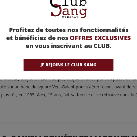
Profitez de toutes nos fonctionnalités
AIMÉS - ELSA ROCH
et bénéficiez de nos
OFFRES EXCLUSIVES
en vous inscrivant au CLUB.
JE REJOINS LE CLUB SANG
n et comme à chaque fois, elle vous embarque, vous transporte, vous
 Marsac, toujours insomniaque, toujours hanté par son passé et fatigu
alle sur un banc du square Vert-Galant pour s’aérer l’esprit avant de rent
us tôt, en 1995, Alex, 15 ans, fuit sa famille et se retrouve dans la 