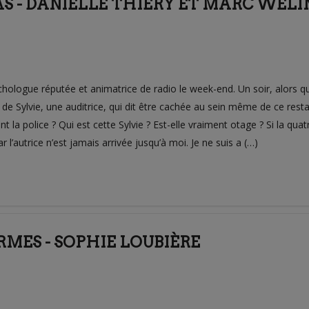
AS - DANIELLE THIÉRY ET MARC WELI
hologue réputée et animatrice de radio le week-end. Un soir, alors q
l de Sylvie, une auditrice, qui dit être cachée au sein même de ce resta
la police ? Qui est cette Sylvie ? Est-elle vraiment otage ? Si la quatr
r l’autrice n’est jamais arrivée jusqu’à moi. Je ne suis a (…)
RMES - SOPHIE LOUBIÈRE