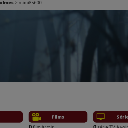
Holmes
> mimi85600
Films
Séri
0
0
film à voir
série TV à voi