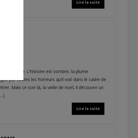
Lire la suite
 bouleverse. L’histoire est sombre, la plume
é par toutes les horreurs qu’il voit dans le cadre de
rer. Mais ce soir-là, la veille de noël, il découvre un
(…)
Lire la suite