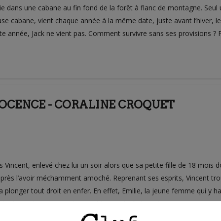
 dans une cabane au fin fond de la forêt à flanc de montagne. Seul un 
se cabane, vient chaque année à la même date, juste avant l’hiver, le
tte année, Jack ne vient pas. Comment survivre sans ses provisions ? 
NOCENCE - CORALINE CROQUET
Vincent, enlevé chez lui un soir alors que sa petite fille de 18 mois 
 après l’avoir méchamment amoché. Reprenant ses esprits, Vincent trouv
va plonger tout droit en enfer. En effet, Emilie, la jeune femme qui y hab
e de le séquestrer. Si l’ensemble est plutôt bien écrit, (…)