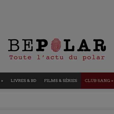
»
LIVRES & BD
FILMS & SÉRIES
CLUB SANG
»