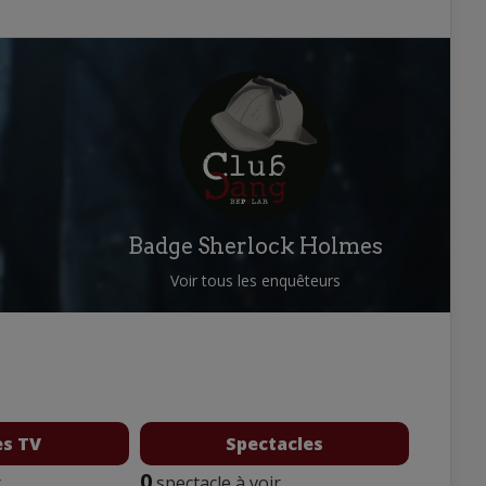
Badge Sherlock Holmes
Voir tous les enquêteurs
es TV
Spectacles
0
r
spectacle à voir