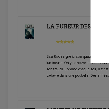
LA FUREUR DES MAL-
Elsa Roch signe ici son quatrième roma
lumineuse. On y retrouve le commissaire
son travail. Comme chaque soir, il s’inst
cadavre dans une poubelle. Des années pl