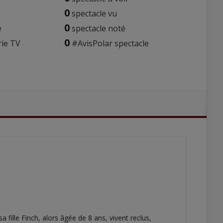
0
spectacle vu
0
e
spectacle noté
0
rie TV
#AvisPolar spectacle
ille Finch, alors âgée de 8 ans, vivent reclus,