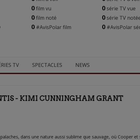
0
0
film vu
série TV vue
0
0
film noté
série TV noté
0
0
D
#AvisPolar film
#AvisPolar sé
ÉRIES TV
SPECTACLES
NEWS
ENTIS - KIMI CUNNINGHAM GRANT
laches, dans une nature aussi sublime que sauvage, où Cooper et sa f