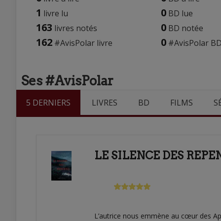
1
0
livre lu
BD lue
163
0
livres notés
BD notée
162
0
#AvisPolar livre
#AvisPolar B
Ses #AvisPolar
5 DERNIERS
LIVRES
BD
FILMS
S
LE SILENCE DES REP
L’autrice nous emmène au cœur des Appa