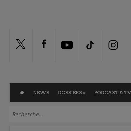
NEWS
DOSSIERS
»
PODCAST & TV