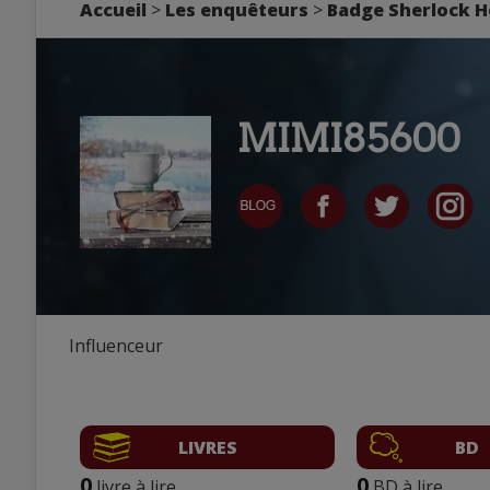
Accueil
>
Les enquêteurs
>
Badge Sherlock 
MIMI85600
Influenceur
LIVRES
BD
0
0
livre à lire
BD à lire