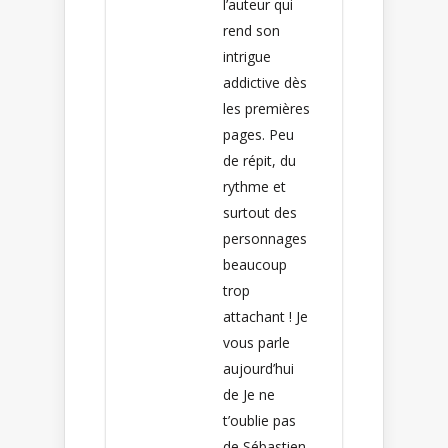
l’auteur qui
rend son
intrigue
addictive dès
les premières
pages. Peu
de répit, du
rythme et
surtout des
personnages
beaucoup
trop
attachant ! Je
vous parle
aujourd’hui
de Je ne
t’oublie pas
de Sébastien