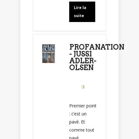
Lire la
suite
PROFANATION
- JUSSI
ADLER-
OLSEN
Premier point
: c’est un
pavé. Et
comme tout
pavé