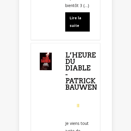
bientôt 3 (…)
Lire la
suite
L’HEURE
DU
DIABLE
-
PATRICK
BAUWEN
Je viens tout
juste de