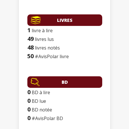
LIVRES
1
livre à lire
49
livres lus
48
livres notés
50
#AvisPolar livre
BD
0
BD à lire
0
BD lue
0
BD notée
0
#AvisPolar BD