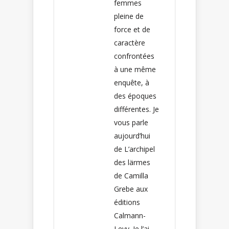
femmes
pleine de
force et de
caractère
confrontées
à une même
enquête, à
des époques
différentes. Je
vous parle
aujourd’hui
de L’archipel
des lärmes
de Camilla
Grebe aux
éditions
Calmann-
Levy. Je l’ai