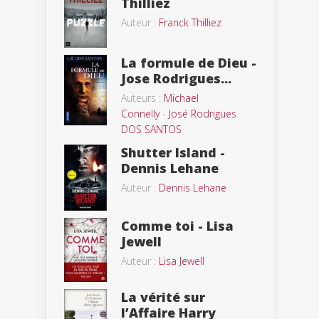
Thilliez
Auteur :
Franck Thilliez
La formule de Dieu -
Jose Rodrigues...
Auteurs :
Michael
Connelly
-
José Rodrigues
DOS SANTOS
Shutter Island -
Dennis Lehane
Auteur :
Dennis Lehane
Comme toi - Lisa
Jewell
Auteur :
Lisa Jewell
La vérité sur
l’Affaire Harry