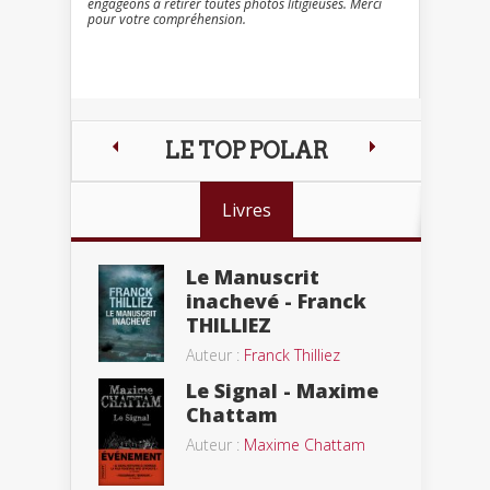
engageons à retirer toutes photos litigieuses. Merci
pour votre compréhension.
LE TOP POLAR
Livres
Le Manuscrit
inachevé - Franck
THILLIEZ
Auteur :
Franck Thilliez
Le Signal - Maxime
Chattam
Auteur :
Maxime Chattam