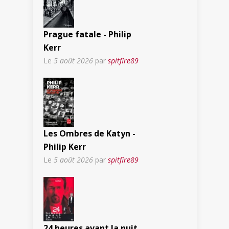
Prague fatale - Philip
Kerr
Le
5 août 2026
par
spitfire89
Les Ombres de Katyn -
Philip Kerr
Le
5 août 2026
par
spitfire89
24 heures avant la nuit