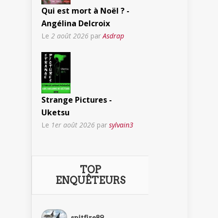
Qui est mort à Noël ? -
Angélina Delcroix
Le
2 août 2026
par
Asdrap
Strange Pictures -
Uketsu
Le
1er août 2026
par
sylvain3
TOP
ENQUÊTEURS
spitfire89