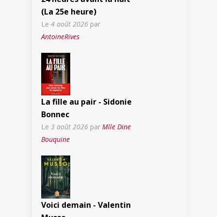
(La 25e heure)
Le
4 août 2026
par
AntoineRives
La fille au pair - Sidonie
Bonnec
Le
3 août 2026
par
Mlle Dine
Bouquine
Voici demain - Valentin