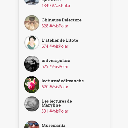
1349 #AvisPolar
Chineuse Delecture
828 #AvisPolar
L’atelier de Litote
674 #AvisPolar
universpolars
625 #AvisPolar
lecturesdudimanche
620 #AvisPolar
Les lectures de
Maryline
531 #AvisPolar
Musemania