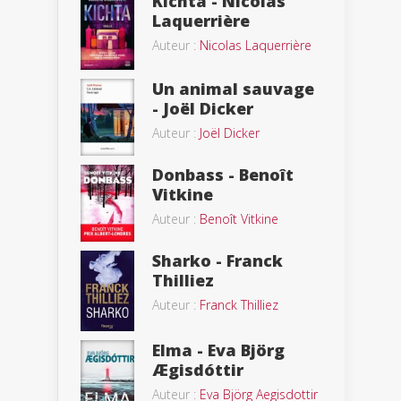
Kichta - Nicolas
Laquerrière
Auteur :
Nicolas Laquerrière
Un animal sauvage
- Joël Dicker
Auteur :
Joël Dicker
Donbass - Benoît
Vitkine
Auteur :
Benoît Vitkine
Sharko - Franck
Thilliez
Auteur :
Franck Thilliez
Elma - Eva Björg
Ægisdóttir
Auteur :
Eva Björg Aegisdottir