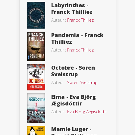
Labyrinthes -
Franck Thilliez
Auteur :
Franck Thilliez
Pandemia - Franck
Thilliez
Auteur :
Franck Thilliez
Octobre - Soren
Sveistrup
Auteur :
Søren Sveistrup
Elma - Eva Björg
Ægisdóttir
Auteur :
Eva Björg Aegisdottir
Mamie Luger -