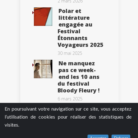
2 mars 2026
Polar et
littérature
engagée au
Festival
Étonnants
Voyageurs 2025
30 mai 2025
Ne manquez
pas ce week-
end les 10 ans
du festival
Bloody Fleury !
6 mars 2025
En poursuivant votre navigation sur ce site, vous acceptez
l’utilisation de cookies pour réaliser des statistiques de
visites.
Tweets by BePolar