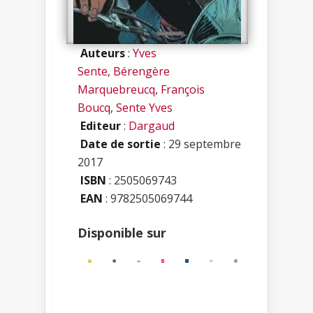
Auteurs
:
Yves
Sente
,
Bérengère
Marquebreucq
,
François
Boucq
,
Sente Yves
Editeur
:
Dargaud
Date de sortie
: 29 septembre
2017
ISBN
:
2505069743
EAN
: 9782505069744
Disponible sur