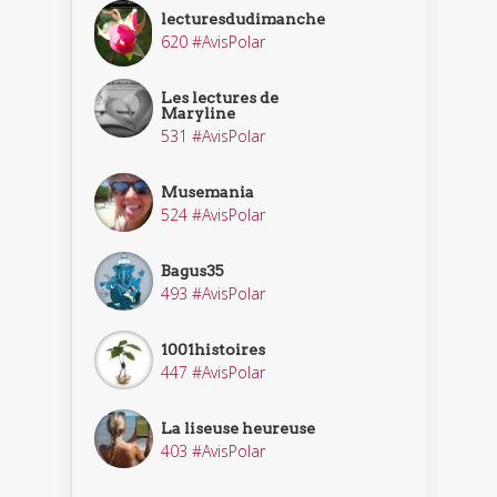
lecturesdudimanche
620 #AvisPolar
Les lectures de
Maryline
531 #AvisPolar
Musemania
524 #AvisPolar
Bagus35
493 #AvisPolar
1001histoires
447 #AvisPolar
La liseuse heureuse
403 #AvisPolar