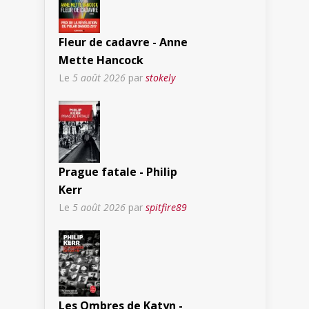
Fleur de cadavre - Anne
Mette Hancock
Le
5 août 2026
par
stokely
Prague fatale - Philip
Kerr
Le
5 août 2026
par
spitfire89
Les Ombres de Katyn -