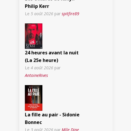
Philip Kerr
Le
5 août 2026
par
spitfire89
24 heures avant la nuit
(La 25e heure)
Le
4 août 2026
par
AntoineRives
La fille au pair - Sidonie
Bonnec
Le
3 août 2026
par
Mlle Dine