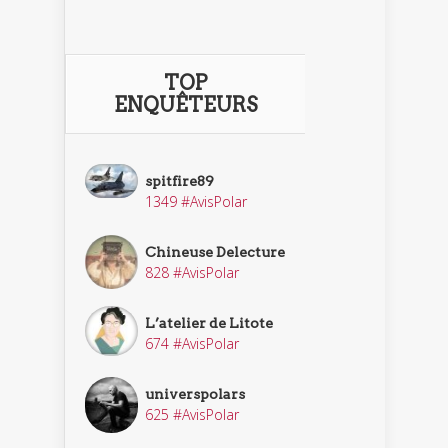
TOP
ENQUÊTEURS
spitfire89
1349 #AvisPolar
Chineuse Delecture
828 #AvisPolar
L’atelier de Litote
674 #AvisPolar
universpolars
625 #AvisPolar