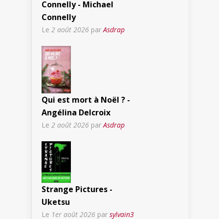
Connelly - Michael
Connelly
Le
2 août 2026
par
Asdrap
Qui est mort à Noël ? -
Angélina Delcroix
Le
2 août 2026
par
Asdrap
Strange Pictures -
Uketsu
Le
1er août 2026
par
sylvain3