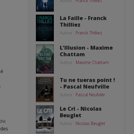
Auteur :
Franck Thilliez
La Faille - Franck
Thilliez
Auteur :
Franck Thilliez
L’Illusion - Maxime
Chattam
Auteur :
Maxime Chattam
sé
Tu ne tueras point !
- Pascal Neufville
e
Auteur :
Pascal Neufville
Le Cri - Nicolas
Beuglet
 ou
Auteur :
Nicolas Beuglet
 des