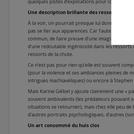
quelques pistes d’explications pour comprendr
Une description brillante des ressorts de la
À la voir, on pourrait presque lui donner le bo
pas se fier aux apparences. Car l’auteure est à 
commun, de faire preuve d’une imagination débo
d’une redoutable ingéniosité dans les ressorts d’
ressorts de la chute.
Ce n’est pas pour rien qu’elle est souvent co
(pour la violence et ses ambiances pleines de 
intrigues machiavéliques) ou encore à Stephen 
Mais Karine Giébel y ajoute clairement une « p
souvent ambivalents (les prédateurs pouvant se 
situations se retourner), mais chez elle peu de
d’autres portraits psychologiques, d’autres (s
Un art consommé du huis clos