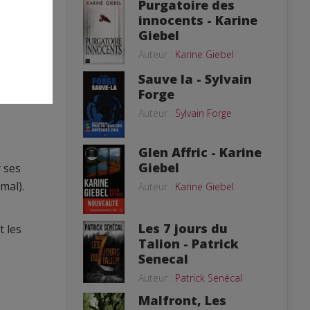
Purgatoire des
innocents - Karine
Giebel
 faut
Auteur :
Karine Giebel
Sauve la - Sylvain
e
Forge
Auteur :
Sylvain Forge
Glen Affric - Karine
Giebel
 ses
mal).
Auteur :
Karine Giebel
Les 7 jours du
t les
Talion - Patrick
Senecal
Auteur :
Patrick Senécal
Malfront, Les