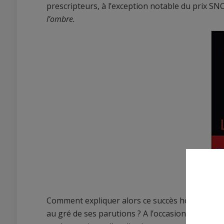
prescripteurs, à l’exception notable du prix S
l’ombre.
Comment expliquer alors ce succès hors du comm
au gré de ses parutions ? A l’occasion de la par