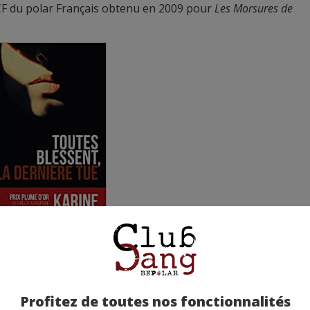
NCF du polar Français obtenu en 2009 pour
Les Morsures de
un ? Pourquoi ne déçoit-elle que fort peu ses fidèles lecte
ution ce mois-ci de Glen Affric (Plon), BePolar vous donne
Profitez de toutes nos fonctionnalités