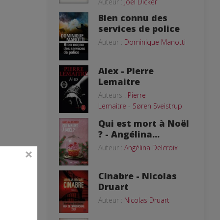
Auteur :
Joël Dicker
Bien connu des
services de police
Auteur :
Dominique Manotti
Alex - Pierre
Lemaitre
Auteurs :
Pierre
Lemaitre
-
Søren Sveistrup
Qui est mort à Noël
? - Angélina...
Auteur :
Angélina Delcroix
Cinabre - Nicolas
Druart
urs
Auteur :
Nicolas Druart