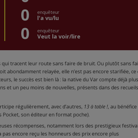
0
enquêteur
l'a vu/lu
0
enquêteur
Veut la voir/lire
 qui tracent leur route sans faire de bruit. Ou plutôt sans fa
oit abondamment relayée, elle n’est pas encore starifiée, ce 
urs, le succès est bien là : la native du Var compte déjà plu
ans et un peu moins de nouvelles, présents dans des recueil
articipe régulièrement, avec d’autres,
13 à table !
, au bénéfice
ns Pocket, son éditeur en format poche).
breuses récompenses, notamment lors des prestigieux festiva
a pas encore reçu les honneurs des prix encore plus