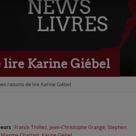
 lire Karine Giébel
es raisons de lire Karine Giébel
eurs
:
Franck Thilliez
,
Jean-Christophe Grangé
,
Stephen
,
Maxime Chattam
,
Karine Giebel