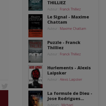
THILLIEZ
Auteur :
Franck Thilliez
Le Signal - Maxime
Chattam
Auteur :
Maxime Chattam
Puzzle - Franck
Thilliez
Auteur :
Franck Thilliez
Hurlements - Alexis
Laipsker
Auteur :
Alexis Laipsker
La formule de Dieu -
Jose Rodrigues...
Auteurs :
Michael