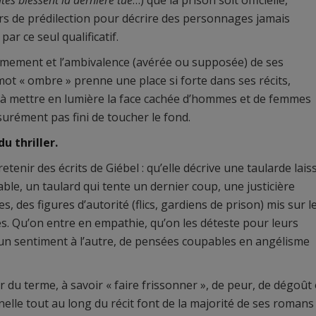
tes blessent la dernière tue
…) que la prison soit officielle,
ers de prédilection pour décrire des personnages jamais
ar ce seul qualificatif.
rmement et l’ambivalence (avérée ou supposée) de ses
ot « ombre » prenne une place si forte dans ses récits,
e à mettre en lumière la face cachée d’hommes et de femmes
urément pas fini de toucher le fond.
u thriller.
etenir des écrits de Giébel : qu’elle décrive une taularde lais
ble, un taulard qui tente un dernier coup, une justicière
des figures d’autorité (flics, gardiens de prison) mis sur l
es. Qu’on entre en empathie, qu’on les déteste pour leurs
un sentiment à l’autre, de pensées coupables en angélisme
du terme, à savoir « faire frissonner », de peur, de dégoût
elle tout au long du récit font de la majorité de ses romans