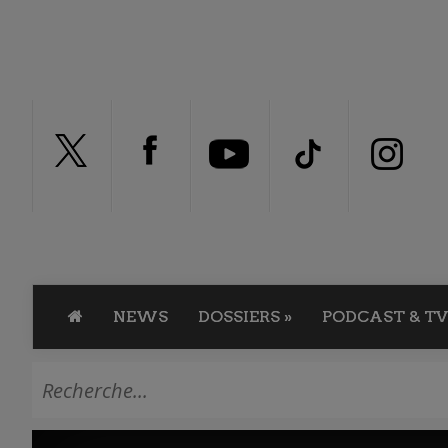
NEWS
DOSSIERS
»
PODCAST & TV