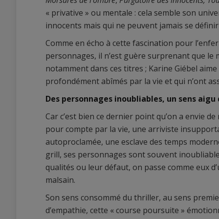
Morsures de l’ombre
,
Purgatoire des innocents,
Tou
« privative » ou mentale : cela semble son univ
innocents mais qui ne peuvent jamais se définir p
Comme en écho à cette fascination pour l’enfe
personnages, il n’est guère surprenant que le m
notamment dans ces titres ; Karine Giébel aim
profondément abîmés par la vie et qui n’ont ass
Des personnages inoubliables, un sens aigu d
Car c’est bien ce dernier point qu’on a envie de r
pour compte par la vie, une arriviste insupporta
autoproclamée, une esclave des temps modernes, 
grill, ses personnages sont souvent inoubliabl
qualités ou leur défaut, on passe comme eux d’
malsain.
Son sens consommé du thriller, au sens premier 
d’empathie, cette « course poursuite » émotionn