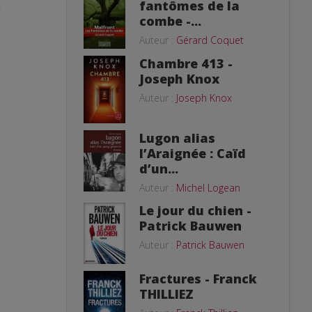
fantômes de la
n
combe -...
Auteur :
Gérard Coquet
Chambre 413 -
Joseph Knox
Auteur :
Joseph Knox
Lugon alias
l’Araignée : Caïd
d’un...
Auteur :
Michel Logean
Le jour du chien -
Patrick Bauwen
Auteur :
Patrick Bauwen
Fractures - Franck
THILLIEZ