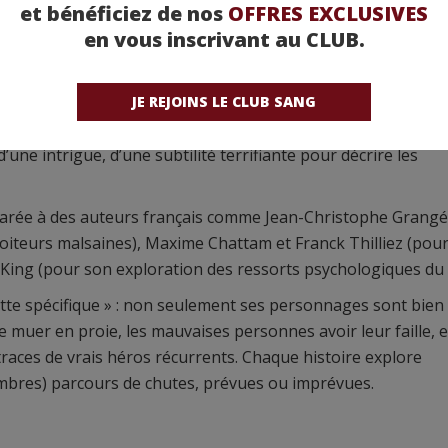
e le phénomène Giebel.
et bénéficiez de nos
OFFRES EXCLUSIVES
en vous inscrivant au CLUB.
 violence physique, mais aussi psychologique
n dieu sans confession, à Karine Giébel. Comme souvent, il ne
la fois capable d’écrire des pages d’une violence hors du
JE REJOINS LE CLUB SANG
rdante pour la torture et la violence, tout autant que d’êtr
une intrigue, d’une subtilité terrifiante pour décrire les
mparée à des auteurs français comme Jean-Christophe Grangé
moiteurs malsaines), Maxime Chattam et Franck Thilliez (pour
King (pour son exploration des ressorts psychologiques du 
atte spécifique » : non seulement ses personnages sont bien
muer en proie, les mauvaises personnes avoir leur faille, e
 traces de vrais héros récurrents. Chaque histoire explore
ombres) parcours de chutes, prévues ou imprévues.