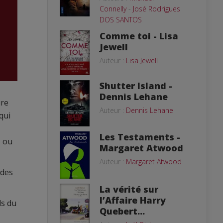
Connelly
-
José Rodrigues
DOS SANTOS
Comme toi - Lisa
Jewell
Auteur :
Lisa Jewell
Shutter Island -
Dennis Lehane
ire
Auteur :
Dennis Lehane
qui
s
Les Testaments -
s ou
Margaret Atwood
Auteur :
Margaret Atwood
 des
La vérité sur
l’Affaire Harry
ls du
Quebert...