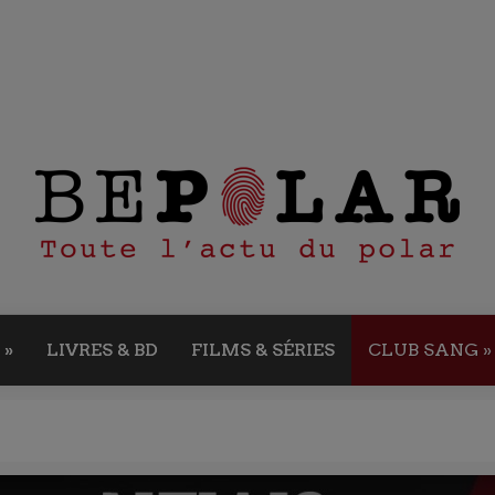
»
LIVRES & BD
FILMS & SÉRIES
CLUB SANG
»