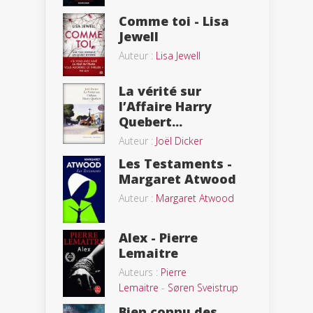
Comme toi - Lisa
Jewell
Auteur :
Lisa Jewell
La vérité sur
l’Affaire Harry
Quebert...
Auteur :
Joël Dicker
Les Testaments -
Margaret Atwood
Auteur :
Margaret Atwood
Alex - Pierre
Lemaitre
Auteurs :
Pierre
Lemaitre
-
Søren Sveistrup
Bien connu des