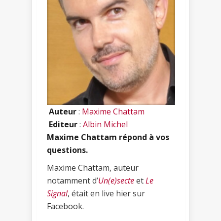
Auteur
:
Maxime Chattam
Editeur
:
Albin Michel
Maxime Chattam répond à vos
questions.
Maxime Chattam, auteur
notamment d’
Un(e)secte
et
Le
Signal
, était en live hier sur
Facebook.