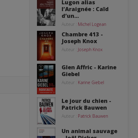
Lugon alias
l’Araignée : Caïd
d’un...
Auteur :
Michel Logean
Chambre 413 -
Joseph Knox
Auteur :
Joseph Knox
Glen Affric - Karine
Giebel
Auteur :
Karine Giebel
Le jour du chien -
Patrick Bauwen
Auteur :
Patrick Bauwen
Un animal sauvage
- Joël Dicker