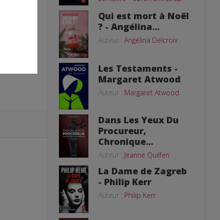
Qui est mort à Noël
? - Angélina...
Auteur :
Angélina Delcroix
son
Les Testaments -
Margaret Atwood
Auteur :
Margaret Atwood
Dans Les Yeux Du
Procureur,
Chronique...
Auteur :
Jeanne Quilfen
La Dame de Zagreb
- Philip Kerr
Auteur :
Philip Kerr