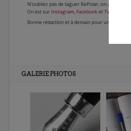
N’oubliez pas de taguer BePolar, on a hâte de vo
On est sur
Instagram
,
Facebook
et
Twitter
.
Bonne rédaction et à demain pour un nouveau g
GALERIE PHOTOS