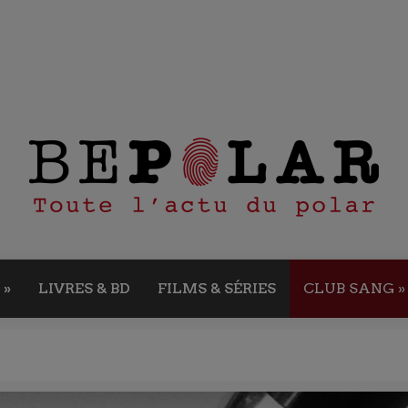
»
LIVRES & BD
FILMS & SÉRIES
CLUB SANG
»