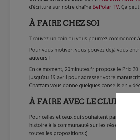
d’écriture sur notre chaîne
BePolar TV
. Ça peut
À FAIRE CHEZ SOI
Trouvez un coin où vous pourrez commencer à écr
Pour vous motiver, vous pouvez déjà vous entra
auteurs !
En ce moment, 20minutes.fr propose le Prix 20
jusqu’au 19 avril pour adresser votre manuscr
Chattam vous donne quelques conseils en vidé
À FAIRE AVEC LE CLUB SAN
Pour celles et ceux qui souhaitent partager leur
histoire à la communauté sur les réseaux sociau
toutes les propositions ;)