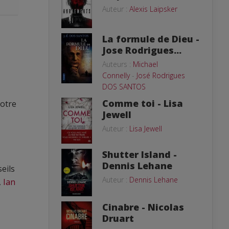
Auteur :
Alexis Laipsker
La formule de Dieu -
Jose Rodrigues...
Auteurs :
Michael
Connelly
-
José Rodrigues
DOS SANTOS
Comme toi - Lisa
votre
Jewell
Auteur :
Lisa Jewell
Shutter Island -
Dennis Lehane
eils
Auteur :
Dennis Lehane
,
Ian
Cinabre - Nicolas
Druart