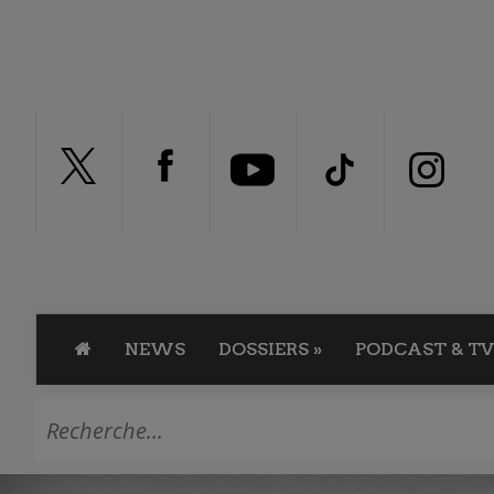
NEWS
DOSSIERS
»
PODCAST & TV