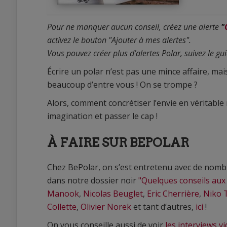
Pour ne manquer aucun conseil, créez une alerte
"
activez le bouton "Ajouter à mes alertes".
Vous pouvez créer plus d’alertes Polar, suivez le gu
0
Écrire un polar n’est pas une mince affaire, m
0
beaucoup d’entre vous ! On se trompe ?
Alors, comment concrétiser l’envie en véritable 
imagination et passer le cap !
À FAIRE SUR BEPOLAR
Chez BePolar, on s’est entretenu avec de nombr
dans notre dossier noir
"Quelques conseils aux
Manook
,
Nicolas Beuglet
,
Eric Cherrière
,
Niko 
Collette
,
Olivier Norek
et tant d’autres,
ici
!
On vous conseille aussi de voir
les interviews v