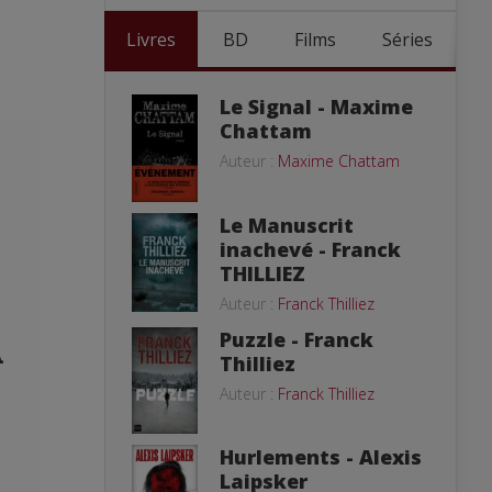
Livres
BD
Films
Séries
Le Signal - Maxime
Chattam
Auteur :
Maxime Chattam
Le Manuscrit
inachevé - Franck
THILLIEZ
Auteur :
Franck Thilliez
Puzzle - Franck
A
Thilliez
Auteur :
Franck Thilliez
Hurlements - Alexis
Laipsker