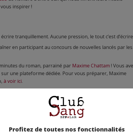
 vous inspirer !
ire tranquillement. Aucune pression, le tout c’est d’écrire 
îner en participant au concours de nouvelles lancés par les
 minutes du roman, parrainé par
Maxime Chattam
! Vous av
it sur une plateforme dédiée. Pour vous préparer, Maxime
o,
à voir ici
.
G
 chef d’oeuvre, amusez-vous à faire deviner la suite de votr
x ! Qui sait, on pourra presque créer un cadavre exquis ave
Profitez de toutes nos fonctionnalités