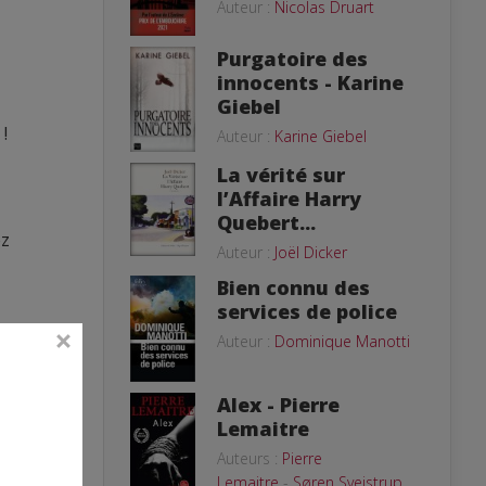
Auteur :
Nicolas Druart
Purgatoire des
innocents - Karine
Giebel
!
Auteur :
Karine Giebel
La vérité sur
l’Affaire Harry
Quebert...
ez
Auteur :
Joël Dicker
Bien connu des
services de police
Auteur :
Dominique Manotti
Alex - Pierre
e
Lemaitre
c
Auteurs :
Pierre
Lemaitre
-
Søren Sveistrup