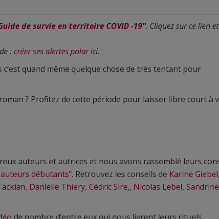
Guide de survie en territoire COVID -19
"
. Cliquez sur ce lien et
ide :
créer ses alertes polar ici
.
ais c’est quand même quelque chose de très tentant pour
roman ? Profitez de cette période pour laisser libre court à 
eux auteurs et autrices et nous avons rassemblé leurs cons
 auteurs débutants"
. Retrouvez les conseils de
Karine Giebel
Tackian
,
Danielle Thiery
,
Cédric Sire,
,
Nicolas Lebel
,
Sandrine
idéo
de nombre d’entre eux qui nous livrent leurs rituels