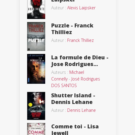
Auteur :
Alexis Laipsker
Puzzle - Franck
Thilliez
Auteur :
Franck Thilliez
La formule de Dieu -
Jose Rodrigues...
Auteurs :
Michael
Connelly
-
José Rodrigues
DOS SANTOS
Shutter Island -
Dennis Lehane
Auteur :
Dennis Lehane
Comme toi - Lisa
Jewell