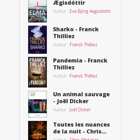
Ægisdóttir
Auteur :
Eva Björg Aegisdottir
Sharko - Franck
Thilliez
Auteur :
Franck Thilliez
Pandemia - Franck
Thilliez
Auteur :
Franck Thilliez
Un animal sauvage
- Joël Dicker
Auteur :
Joël Dicker
Toutes les nuances
de la nuit - Chris...
Auteur :
Chris Whitaker