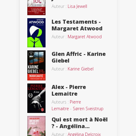
Auteur :
Lisa Jewell
Les Testaments -
Margaret Atwood
Auteur :
Margaret Atwood
Glen Affric - Karine
Giebel
Auteur :
Karine Giebel
Alex - Pierre
Lemaitre
Auteurs :
Pierre
Lemaitre
-
Søren Sveistrup
Qui est mort à Noël
? - Angélina...
Auteur :
Angélina Delcroix