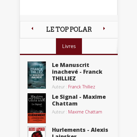
LE TOP POLAR
Livres
Le Manuscrit
inachevé - Franck
THILLIEZ
Auteur :
Franck Thilliez
Le Signal - Maxime
Chattam
Auteur :
Maxime Chattam
Hurlements - Alexis
Laipsker