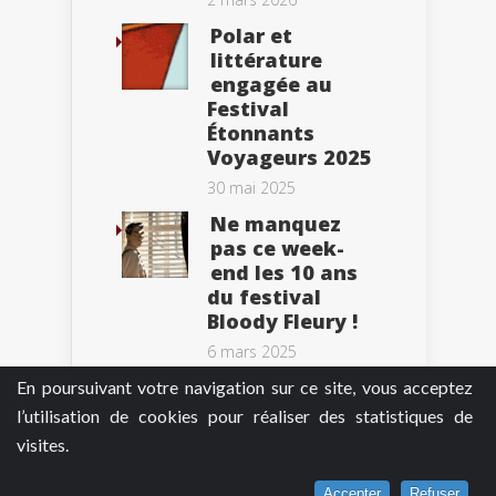
Polar et
littérature
engagée au
Festival
Étonnants
Voyageurs 2025
30 mai 2025
Ne manquez
pas ce week-
end les 10 ans
du festival
Bloody Fleury !
6 mars 2025
En poursuivant votre navigation sur ce site, vous acceptez
l’utilisation de cookies pour réaliser des statistiques de
visites.
Tweets by BePolar
Accepter
Refuser