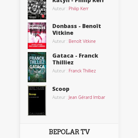
Auteur :
Philip Kerr
Donbass - Benoît
Vitkine
Auteur :
Benoît Vitkine
Gataca - Franck
Thilliez
Auteur :
Franck Thilliez
Scoop
Auteur :
Jean Gérard Imbar
BEPOLAR TV