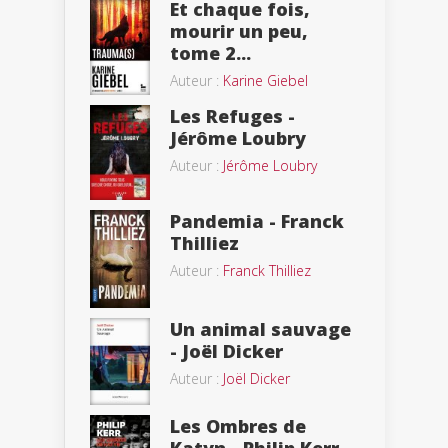
Et chaque fois,
mourir un peu,
tome 2...
Auteur :
Karine Giebel
Les Refuges -
Jérôme Loubry
Auteur :
Jérôme Loubry
Pandemia - Franck
Thilliez
Auteur :
Franck Thilliez
Un animal sauvage
- Joël Dicker
Auteur :
Joël Dicker
Les Ombres de
Katyn - Philip Kerr