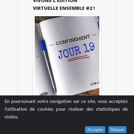
VIVONS L’ÉDITION
VIRTUELLE ENSEMBLE #2 !
En poursuivant votre navigation sur ce site, vous acceptez
Et pour mieux se remémorer
l’ambiance des Quais du Polar,
l’utilisation de cookies pour réaliser des statistiques de
retour sur...
visites.
JOUR 18
QUAIS DU POLAR 2020 -
Accepter
Refuser