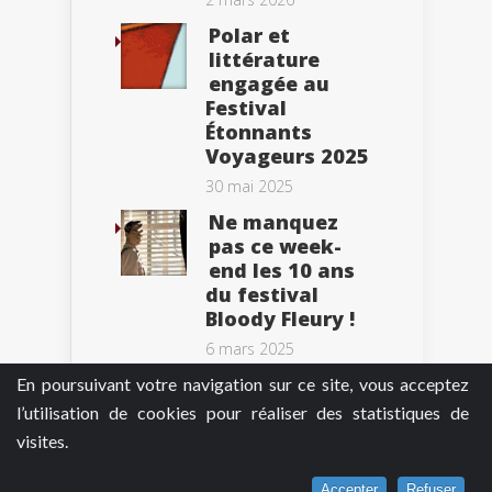
Polar et
littérature
engagée au
Festival
Étonnants
Voyageurs 2025
30 mai 2025
Ne manquez
pas ce week-
end les 10 ans
du festival
Bloody Fleury !
6 mars 2025
En poursuivant votre navigation sur ce site, vous acceptez
l’utilisation de cookies pour réaliser des statistiques de
visites.
Tweets by BePolar
Accepter
Refuser