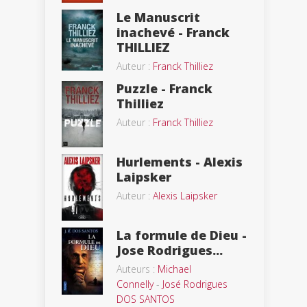
Le Manuscrit
inachevé - Franck
THILLIEZ
Auteur :
Franck Thilliez
Puzzle - Franck
Thilliez
Auteur :
Franck Thilliez
Hurlements - Alexis
Laipsker
Auteur :
Alexis Laipsker
La formule de Dieu -
Jose Rodrigues...
Auteurs :
Michael
Connelly
-
José Rodrigues
DOS SANTOS