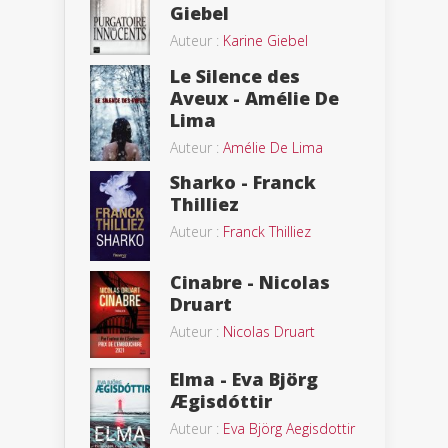
Giebel
Auteur :
Karine Giebel
Le Silence des
Aveux - Amélie De
Lima
Auteur :
Amélie De Lima
Sharko - Franck
Thilliez
Auteur :
Franck Thilliez
Cinabre - Nicolas
Druart
Auteur :
Nicolas Druart
Elma - Eva Björg
Ægisdóttir
Auteur :
Eva Björg Aegisdottir