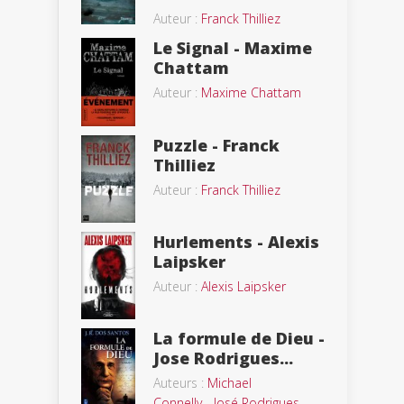
Auteur :
Franck Thilliez
Le Signal - Maxime
Chattam
Auteur :
Maxime Chattam
Puzzle - Franck
Thilliez
Auteur :
Franck Thilliez
Hurlements - Alexis
Laipsker
Auteur :
Alexis Laipsker
La formule de Dieu -
Jose Rodrigues...
Auteurs :
Michael
Connelly
-
José Rodrigues