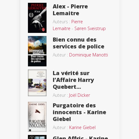
Alex - Pierre
Lemaitre
Auteurs :
Pierre
Lemaitre
-
Søren Sveistrup
Bien connu des
services de police
Auteur :
Dominique Manotti
La vérité sur
l’Affaire Harry
Quebert...
Auteur :
Joël Dicker
Purgatoire des
innocents - Karine
Giebel
Auteur :
Karine Giebel
Glen Affric - Karine