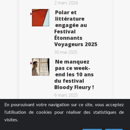
2 mars 2026
Polar et
littérature
engagée au
Festival
Étonnants
Voyageurs 2025
30 mai 2025
Ne manquez
pas ce week-
end les 10 ans
du festival
Bloody Fleury !
6 mars 2025
En poursuivant votre navigation sur ce site, vous acceptez
l’utilisation de cookies pour réaliser des statistiques de
visites.
Tweets by BePolar