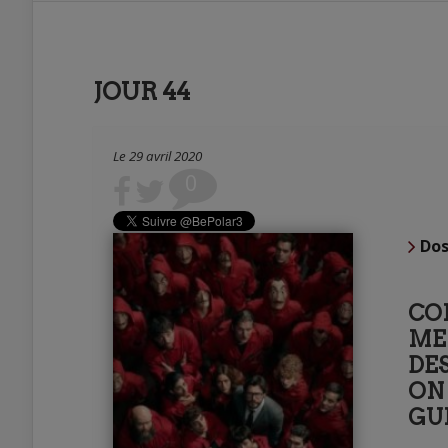
JOUR 44
Le 29 avril 2020
0
Dos
CO
ME
DES
ON 
GUI