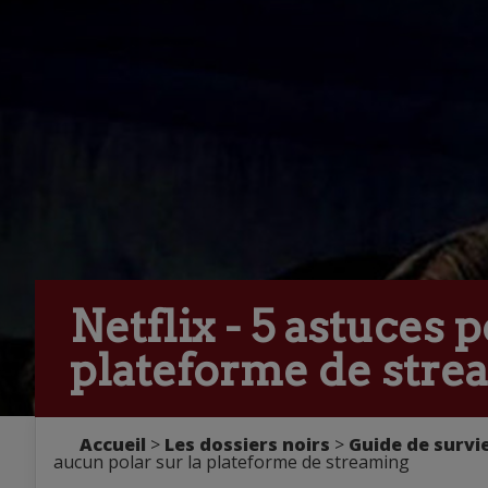
Netflix - 5 astuces
plateforme de stre
Accueil
>
Les dossiers noirs
>
Guide de survie
aucun polar sur la plateforme de streaming