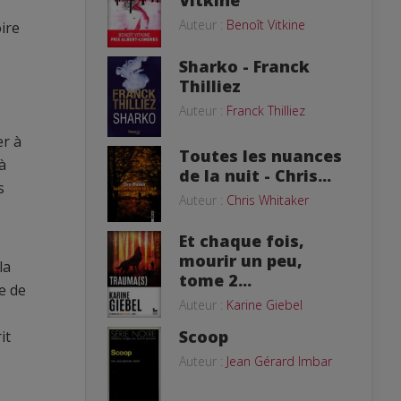
Vitkine
Auteur :
Benoît Vitkine
ire
Sharko - Franck
Thilliez
Auteur :
Franck Thilliez
er à
Toutes les nuances
à
de la nuit - Chris...
s
Auteur :
Chris Whitaker
Et chaque fois,
mourir un peu,
la
tome 2...
ce de
Auteur :
Karine Giebel
Scoop
it
Auteur :
Jean Gérard Imbar