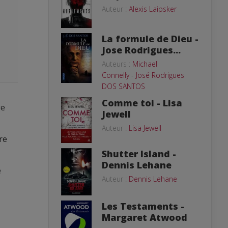
Auteur :
Alexis Laipsker
La formule de Dieu -
Jose Rodrigues...
Auteurs :
Michael
Connelly
-
José Rodrigues
DOS SANTOS
Comme toi - Lisa
ge
Jewell
Auteur :
Lisa Jewell
re
Shutter Island -
Dennis Lehane
e
Auteur :
Dennis Lehane
Les Testaments -
Margaret Atwood