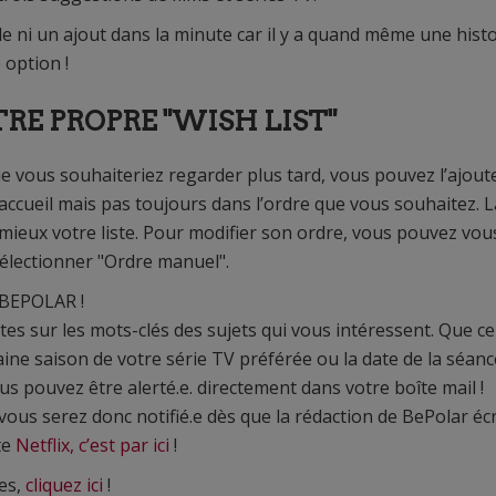
e ni un ajout dans la minute car il y a quand même une histo
 option !
TRE PROPRE "WISH LIST"
 vous souhaiteriez regarder plus tard, vous pouvez l’ajout
 d’accueil mais pas toujours dans l’ordre que vous souhaitez. L
mieux votre liste. Pour modifier son ordre, vous pouvez vou
électionner "Ordre manuel".
BEPOLAR !
es sur les mots-clés des sujets qui vous intéressent. Que ce
chaine saison de votre série TV préférée ou la date de la séan
s pouvez être alerté.e. directement dans votre boîte mail !
 vous serez donc notifié.e dès que la rédaction de BePolar écr
rte
Netflix, c’est par ici
!
es,
cliquez ici
!