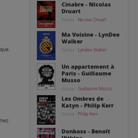
Cinabre - Nicolas
Druart
Auteur :
Nicolas Druart
Ma Voisine - LynDee
Walker
ique.
Auteur :
Lyndee Walker
Un appartement à
Paris - Guillaume
Musso
Auteur :
Guillaume Musso
Les Ombres de
Katyn - Philip Kerr
Auteur :
Philip Kerr
chez
Donbass - Benoît