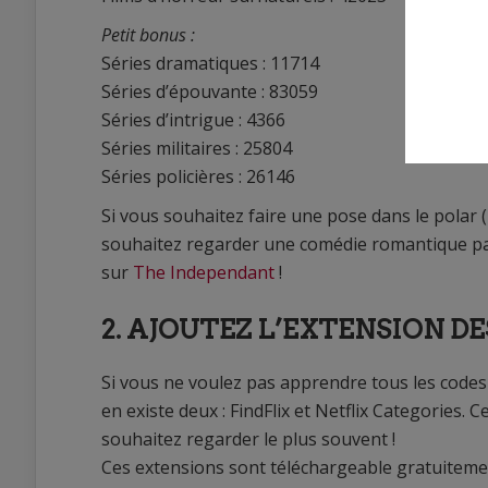
Petit bonus :
Séries dramatiques : 11714
Séries d’épouvante : 83059
Séries d’intrigue : 4366
Séries militaires : 25804
Séries policières : 26146
Si vous souhaitez faire une pose dans le polar (
souhaitez regarder une comédie romantique par
sur
The Independant
!
2. AJOUTEZ L’EXTENSION D
Si vous ne voulez pas apprendre tous les codes
en existe deux : FindFlix et Netflix Categories.
souhaitez regarder le plus souvent !
Ces extensions sont téléchargeable gratuitemen