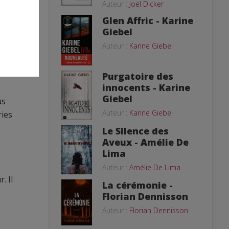
Auteur :
Joël Dicker
Glen Affric - Karine
Giebel
Auteur :
Karine Giebel
Purgatoire des
innocents - Karine
Giebel
us
Auteur :
Karine Giebel
ries
Le Silence des
Aveux - Amélie De
Lima
Auteur :
Amélie De Lima
. Il
La cérémonie -
Florian Dennisson
Auteur :
Florian Dennisson