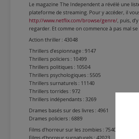
Le magazine The Independent a révélé une liste
plateforme de streaming. Pour y accéder, il vous
http://www.netflix.com/browse/genre/
, puis, d
regarder. Et comme on commence à pas mal se con
Action thriller : 43048
Thrillers d’espionnage : 9147
Thrillers policiers : 10499
Thrillers politiques : 10504
Thrillers psychologiques : 5505
Thrillers surnaturels : 11140
Thrillers torrides : 972
Thrillers indépendants : 3269
Drames basés sur des livres : 4961
Drames policiers : 6889
Films d’horreur sur les zombies : 75405
Films d’horreur surnaturels : 42023