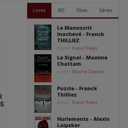
Livres
BD
Films
Séries
Le Manuscrit
inachevé - Franck
THILLIEZ
Auteur :
Franck Thilliez
Le Signal - Maxime
Chattam
Auteur :
Maxime Chattam
Puzzle - Franck
Thilliez
R
Auteur :
Franck Thilliez
S
Hurlements - Alexis
Laipsker