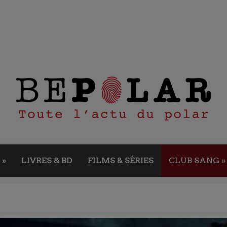
»
LIVRES & BD
FILMS & SÉRIES
CLUB SANG
»