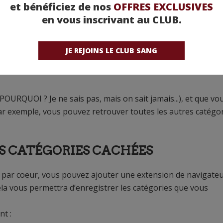
et bénéficiez de nos
OFFRES EXCLUSIVES
en vous inscrivant au CLUB.
JE REJOINS LE CLUB SANG
POURQUOI ? Je ne sais pas, mais on sait jamais...), et que vo
 exemple, vous pouvez retrouver toutes les autres catégo
ES CATÉGORIES CACHÉES
 par coeur, vous pouvez ajouter une extension de navigateur
 Cela vous permettra d’enregistrer les catégories que vous
t :