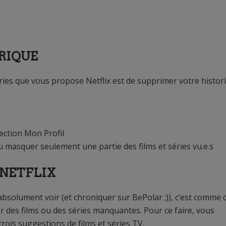
ORIQUE
éries que vous propose Netflix est de supprimer votre histor
section Mon Profil
u masquer seulement une partie des films et séries vu.e.s
 NETFLIX
 absolument voir (et chroniquer sur BePolar ;)), c’est comme 
r des films ou des séries manquantes. Pour ce faire, vous
trois suggestions de films et séries TV.