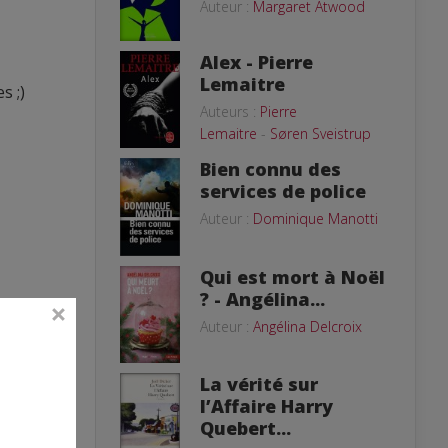
Auteur :
Margaret Atwood
Alex - Pierre
Lemaitre
s ;)
Auteurs :
Pierre
Lemaitre
-
Søren Sveistrup
Bien connu des
services de police
Auteur :
Dominique Manotti
Qui est mort à Noël
? - Angélina...
Auteur :
Angélina Delcroix
La vérité sur
l’Affaire Harry
Quebert...