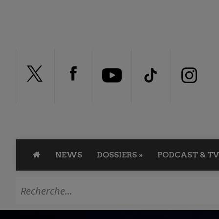
NEWS
DOSSIERS
»
PODCAST & TV