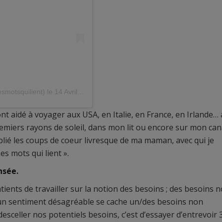
smotsquilient)
le
14 Avril 2020 à 8 :29 PDT
m’ont aidé à voyager aux USA, en Italie, en France, en Irlande… 
remiers rayons de soleil, dans mon lit ou encore sur mon ca
blié les coups de coeur livresque de ma maman, avec qui je
es mots qui lient ».
nsée.
ients de travailler sur la notion des besoins ; des besoins 
 un sentiment désagréable se cache un/des besoins non
à desceller nos potentiels besoins, c’est d’essayer d’entrevoir 