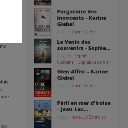
Purgatoire des
innocents - Karine
Giebel
ue
Auteur :
Karine Giebel
Le Venin des
mme
souvenirs - Sophie...
Auteurs :
Sophie
Chabanel
-
Sophie Lebarbier
Glen Affric - Karine
Giebel
Mais
Auteur :
Karine Giebel
u
borde
Péril en mer d’Iroise
- Jean-Luc...
Auteur :
Jean-Luc Bannalec
éjak