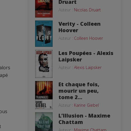
Druart
Auteur :
Nicolas Druart
Verity - Colleen
Hoover
Auteur :
Colleen Hoover
Les Poupées - Alexis
Laipsker
alors
Auteur :
Alexis Laipsker
napé
Et chaque fois,
mourir un peu,
tome 2...
Auteur :
Karine Giebel
nous
L’Illusion - Maxime
Chattam
3
Auteur :
Maxime Chattam