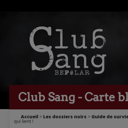
Club Sang - Carte b
Accueil
>
Les dossiers noirs
>
Guide de survie
qui lient !