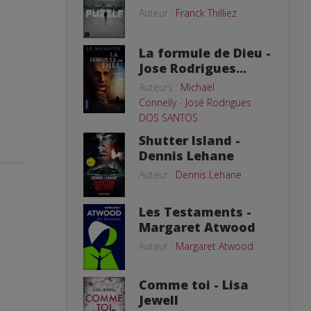
Auteur :
Franck Thilliez
La formule de Dieu -
Jose Rodrigues...
Auteurs :
Michael
Connelly
-
José Rodrigues
DOS SANTOS
Shutter Island -
Dennis Lehane
Auteur :
Dennis Lehane
Les Testaments -
Margaret Atwood
Auteur :
Margaret Atwood
Comme toi - Lisa
Jewell