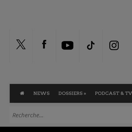
NEWS
DOSSIERS
»
PODCAST & TV