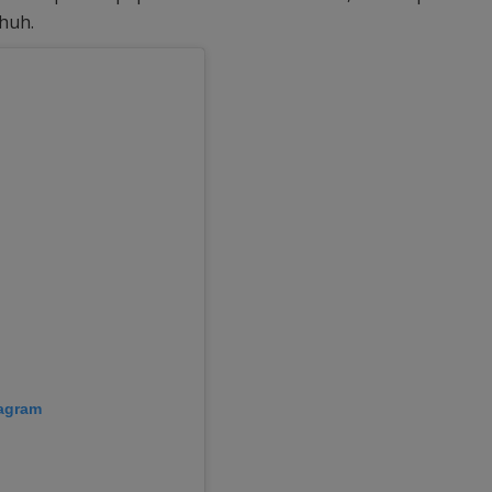
huh.
tagram