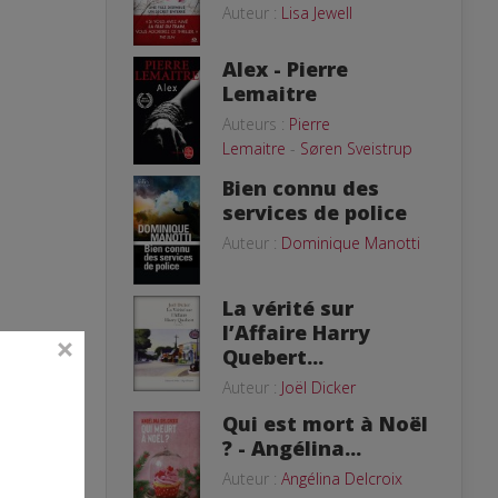
Auteur :
Lisa Jewell
Alex - Pierre
Lemaitre
Auteurs :
Pierre
Lemaitre
-
Søren Sveistrup
Bien connu des
services de police
Auteur :
Dominique Manotti
La vérité sur
l’Affaire Harry
Quebert...
Auteur :
Joël Dicker
Qui est mort à Noël
? - Angélina...
Auteur :
Angélina Delcroix