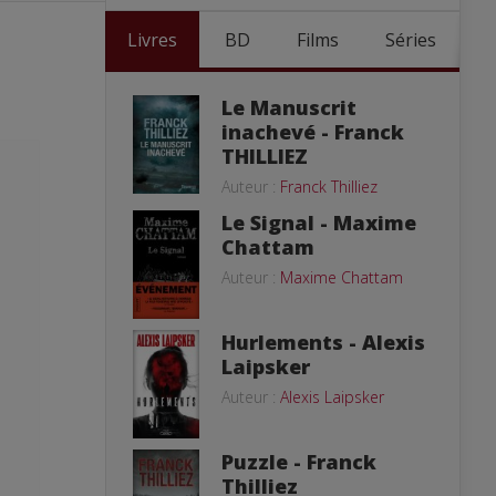
Livres
BD
Films
Séries
Le Manuscrit
inachevé - Franck
THILLIEZ
Auteur :
Franck Thilliez
Le Signal - Maxime
Chattam
Auteur :
Maxime Chattam
Hurlements - Alexis
Laipsker
Auteur :
Alexis Laipsker
Puzzle - Franck
Thilliez