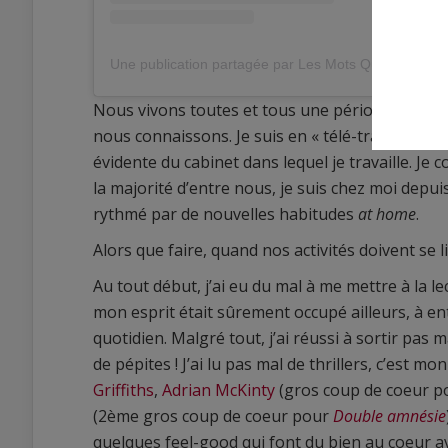
Une publication partagée par Les Mots Qui Lient (@le
Nous vivons toutes et tous une période partic
nous connaissons. Je suis en « télé-travail » a
évidente du cabinet dans lequel je travaille. J
la majorité d’entre nous, je suis chez moi depu
rythmé par de nouvelles habitudes
at home
.
Alors que faire, quand nos activités doivent se 
Au tout début, j’ai eu du mal à me mettre à la l
mon esprit était sûrement occupé ailleurs, à en
quotidien. Malgré tout, j’ai réussi à sortir pa
de pépites ! J’ai lu pas mal de thrillers, c’est m
Griffiths
,
Adrian McKinty
(gros coup de coeur 
(2ème gros coup de coeur pour
Double amnésie
quelques feel-good qui font du bien au coeur av