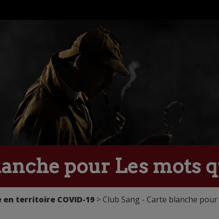
lanche pour Les mots qu
 en territoire COVID-19
> Club Sang - Carte blanche pour