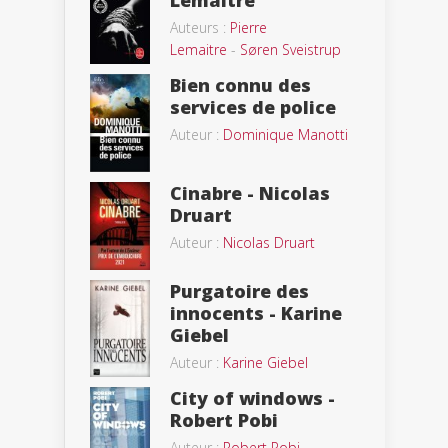
Lemaitre
Auteurs :
Pierre
Lemaitre
-
Søren Sveistrup
Bien connu des
services de police
Auteur :
Dominique Manotti
Cinabre - Nicolas
Druart
Auteur :
Nicolas Druart
Purgatoire des
innocents - Karine
Giebel
Auteur :
Karine Giebel
City of windows -
Robert Pobi
Auteur :
Robert Pobi