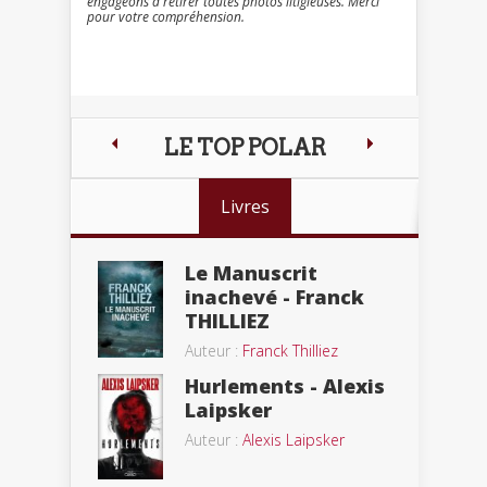
engageons à retirer toutes photos litigieuses. Merci
pour votre compréhension.
LE TOP POLAR
Livres
Le Manuscrit
inachevé - Franck
THILLIEZ
Auteur :
Franck Thilliez
Hurlements - Alexis
Laipsker
Auteur :
Alexis Laipsker